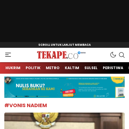
Jendela Informasi Kita
Tekape.co
HUKRIM
POLITIK
METRO
KALTIM
SULSEL
PERISTIWA
#VONIS NADIEM