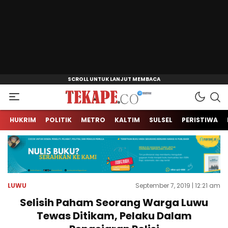
Jendela Informasi Kita
Tekape.co
HUKRIM
POLITIK
METRO
KALTIM
SULSEL
PERISTIWA
LUWU
September 7, 2019 | 12:21 am
Selisih Paham Seorang Warga Luwu
Tewas Ditikam, Pelaku Dalam