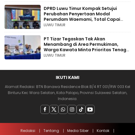
DPRD Luwu Timur Kompak Setujui
Perubahan Penyertaan Modal
Perumdam Waemami, Total Capai
Rp131,68 Miliar Hingga 2030
LUWU TIMUR
PT Tizar Tegaskan Tak Akan
Menambang di Area Permukiman,
Warga Kawata Minta Prioritas Tenaga
Kerja Lokal
LUWU TIMUR
IKUTI KAMI
Alamat Redaksi: BTN Banawa Residence Blok B/4 RT 001/RW 003 Kel
Binturu Kec Wara Selatan, Kota Palopo, Provinsi Sulawesi Selatan,
Indonesia.
Redaksi
Tentang
Media Siber
Kontak