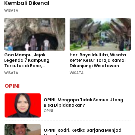
Kembali Dikenal
WISATA
Goa Mampu, Jejak
Hari Raya Idulfitri, Wisata
Legenda 7 Kampung
Ke’te’ Kesu’ Toraja Ramai
Terkutuk di Bone,
Dikunjungi Wisatawan
Rekomendasi Liburan
WISATA
WISATA
Lebaran 2026
OPINI
OPINI: Mengapa Tidak Semua Utang
Bisa Dipidanakan?
OPINI
OPINI: Rodri, Ketika Sarjana Menjadi