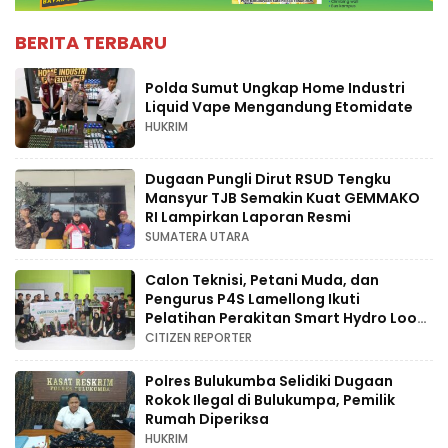
BERITA TERBARU
Polda Sumut Ungkap Home Industri
Liquid Vape Mengandung Etomidate
HUKRIM
Dugaan Pungli Dirut RSUD Tengku
Mansyur TJB Semakin Kuat GEMMAKO
RI Lampirkan Laporan Resmi
SUMATERA UTARA
Calon Teknisi, Petani Muda, dan
Pengurus P4S Lamellong Ikuti
Pelatihan Perakitan Smart Hydro Loop
di Desa Kajaolaliddong
CITIZEN REPORTER
Polres Bulukumba Selidiki Dugaan
Rokok Ilegal di Bulukumpa, Pemilik
Rumah Diperiksa
HUKRIM