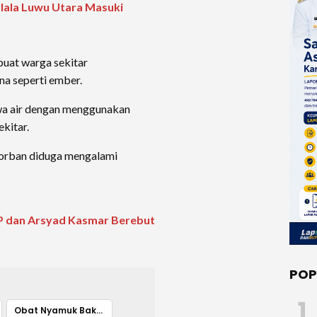
lala Luwu Utara Masuki
buat warga sekitar
a seperti ember.
a air dengan menggunakan
ekitar.
korban diduga mengalami
IDP dan Arsyad Kasmar Berebut
POP
1
Obat Nyamuk Bakar