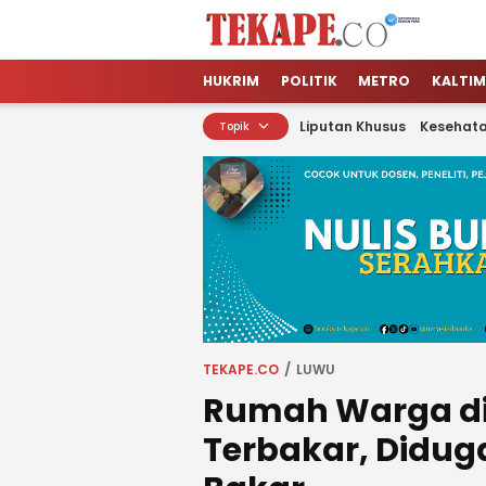
Tekape.co
Jendela Informasi Kita
HUKRIM
POLITIK
METRO
KALTIM
Liputan Khusus
Kesehat
Topik
TEKAPE.CO
LUWU
Rumah Warga di
Terbakar, Didu