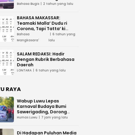
Tau Maega e Ri Luwu Timur
Bahasa Bugis
2 tahun yang lalu
BAHASA MAKASSAR:
Teamaki Malla’ Dudu ri
Corona, Tapi Tatta’ ki
Waspada
Bahasa
6 tahun yang
Mangkasara'
lalu
SALAM REDAKSI: Hadir
Dengan Rubrik Berbahasa
Daerah
LONTARA
6 tahun yang lalu
U RAYA
Wabup Luwu Lepas
Karnaval Budaya Bumi
Sawerigading, Dorong
Generasi Muda Cintai
Humas Luwu
7 jam yang lalu
Warisan Leluhur
Di Hadapan Puluhan Media