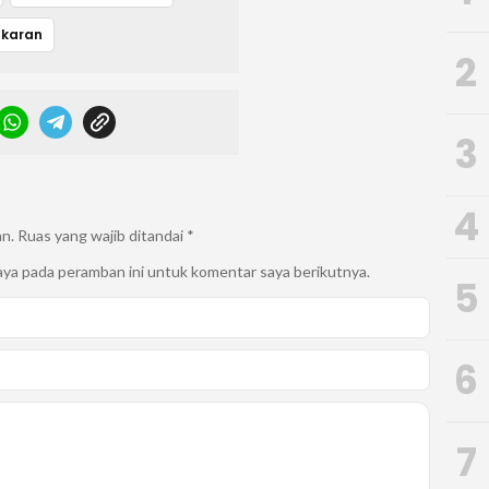
karan
2
3
4
an.
Ruas yang wajib ditandai
*
aya pada peramban ini untuk komentar saya berikutnya.
5
6
7