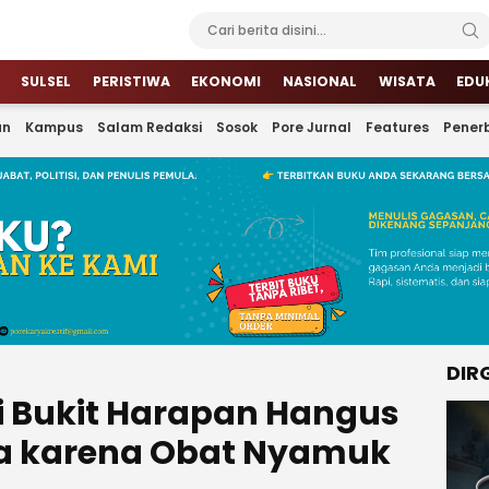
SULSEL
PERISTIWA
EKONOMI
NASIONAL
WISATA
EDU
an
Kampus
Salam Redaksi
Sosok
Pore Jurnal
Features
Penerb
DIR
 Bukit Harapan Hangus
ga karena Obat Nyamuk