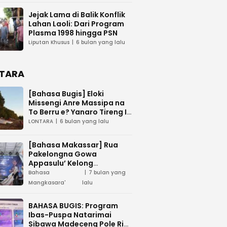
Jejak Lama di Balik Konflik
Lahan Laoli: Dari Program
Plasma 1998 hingga PSN
Liputan Khusus
6 bulan yang lalu
TARA
[Bahasa Bugis] ‎Eloki
Missengi Anre Massipa na
To Berru e? Yanaro Tireng I
Tunue
LONTARA
6 bulan yang lalu
[Bahasa Makassar] Rua
Pakelongna Gowa
Appasulu’ Kelong
Mangkasara’ “Teai Jodota”
Bahasa
7 bulan yang
na “Tepo’ Jarung”
Mangkasara'
lalu
BAHASA BUGIS: Program
Ibas-Puspa Natarimai
Sibawa Madeceng Pole Ri