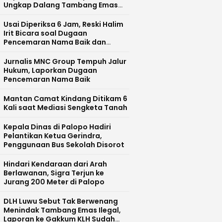
Ungkap Dalang Tambang Emas
Ilegal di Bajo Barat
Usai Diperiksa 6 Jam, Reski Halim
Irit Bicara soal Dugaan
Pencemaran Nama Baik dan
Pelecehan Profesi Wartawan
Jurnalis MNC Group Tempuh Jalur
Hukum, Laporkan Dugaan
Pencemaran Nama Baik
Mantan Camat Kindang Ditikam 6
Kali saat Mediasi Sengketa Tanah
Kepala Dinas di Palopo Hadiri
Pelantikan Ketua Gerindra,
Penggunaan Bus Sekolah Disorot
Hindari Kendaraan dari Arah
Berlawanan, Sigra Terjun ke
Jurang 200 Meter di Palopo
DLH Luwu Sebut Tak Berwenang
Menindak Tambang Emas Ilegal,
Laporan ke Gakkum KLH Sudah