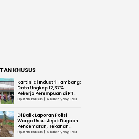
UTAN KHUSUS
Kartini di Industri Tambang:
Data Ungkap 12,37%
Pekerja Perempuan di PT
Vale Indonesia
Liputan Khusus
4 bulan yang lalu
Di Balik Laporan Polisi
Warga Ussu: Jejak Dugaan
Pencemaran, Tekanan
Hukum, dan Desakan
Liputan Khusus
4 bulan yang lalu
Transparansi