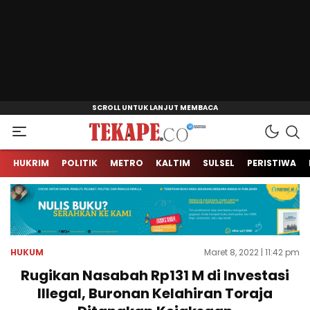
Jendela Informasi Kita
Tekape.co
HUKRIM
POLITIK
METRO
KALTIM
SULSEL
PERISTIWA
HUKUM
Maret 8, 2022 | 11:42 pm
Rugikan Nasabah Rp131 M di Investasi
Illegal, Buronan Kelahiran Toraja