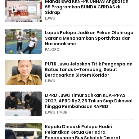
Mahasiswa KKN-PK UNHAS Angkatan
69 Programkan BUNDA CERDAS di
Sidrap
LUWU
Lapas Palopo Jadikan Pekan Olahraga
Sarana Menanamkan Sportivitas dan
Nasionalisme
PALOPO
PUTR Luwu Jelaskan Titik Pengaspalan
Batusitanduk–Tombang, Sebut
Berdasarkan Sistem Koridor
LUWU
DPRD Luwu Timur Sahkan KUA-PPAS
2027, APBD Rp2,26 Triliun Siap Dikawal
hingga Pembahasan RAPBD
LUWU TIMUR
Kepala Dinas di Palopo Hadiri
Pelantikan Ketua Gerindra,
Penggunaan Bus Sekolah Disorot