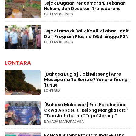
Jejak Dugaan Pencemaran, Tekanan
Hukum, dan Desakan Transparansi
LIPUTAN KHUSUS
Jejak Lama di Balik Konflik Lahan Laoli:
Dari Program Plasma 1998 hingga PSN
LIPUTAN KHUSUS
LONTARA
[Bahasa Bugis] ‎Eloki Missengi Anre
Massipa na To Berru e? Yanaro Tireng I
Tunue
LONTARA
[Bahasa Makassar] Rua Pakelongna
Gowa Appasulu’ Kelong Mangkasara’
“Teai Jodota” na “Tepo’ Jarung”
BAHASA MANGKASARA'
BAHASA BUGIS: Program Ibas-Puspa