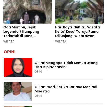
Goa Mampu, Jejak
Hari Raya Idulfitri, Wisata
Legenda 7 Kampung
Ke’te’ Kesu’ Toraja Ramai
Terkutuk di Bone,
Dikunjungi Wisatawan
Rekomendasi Liburan
WISATA
WISATA
Lebaran 2026
OPINI
OPINI: Mengapa Tidak Semua Utang
Bisa Dipidanakan?
OPINI
OPINI: Rodri, Ketika Sarjana Menjadi
Maestro
OPINI