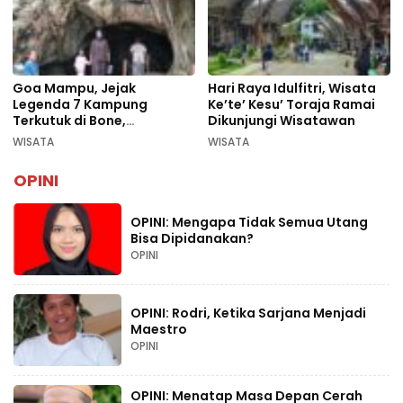
Goa Mampu, Jejak
Hari Raya Idulfitri, Wisata
Legenda 7 Kampung
Ke’te’ Kesu’ Toraja Ramai
Terkutuk di Bone,
Dikunjungi Wisatawan
Rekomendasi Liburan
WISATA
WISATA
Lebaran 2026
OPINI
OPINI: Mengapa Tidak Semua Utang
Bisa Dipidanakan?
OPINI
OPINI: Rodri, Ketika Sarjana Menjadi
Maestro
OPINI
OPINI: Menatap Masa Depan Cerah