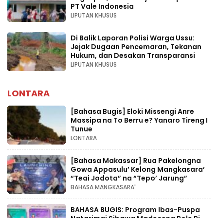
PT Vale Indonesia
LIPUTAN KHUSUS
Di Balik Laporan Polisi Warga Ussu:
Jejak Dugaan Pencemaran, Tekanan
Hukum, dan Desakan Transparansi
LIPUTAN KHUSUS
LONTARA
[Bahasa Bugis] ‎Eloki Missengi Anre
Massipa na To Berru e? Yanaro Tireng I
Tunue
LONTARA
[Bahasa Makassar] Rua Pakelongna
Gowa Appasulu’ Kelong Mangkasara’
“Teai Jodota” na “Tepo’ Jarung”
BAHASA MANGKASARA'
BAHASA BUGIS: Program Ibas-Puspa