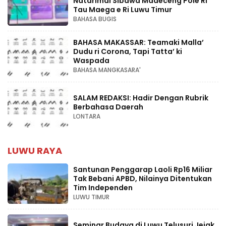
Natarimai Sibawa Madeceng Pole Ri
Tau Maega e Ri Luwu Timur
BAHASA BUGIS
BAHASA MAKASSAR: Teamaki Malla’
Dudu ri Corona, Tapi Tatta’ ki
Waspada
BAHASA MANGKASARA'
SALAM REDAKSI: Hadir Dengan Rubrik
Berbahasa Daerah
LONTARA
LUWU RAYA
Santunan Penggarap Laoli Rp16 Miliar
Tak Bebani APBD, Nilainya Ditentukan
Tim Independen
LUWU TIMUR
Seminar Budaya di Luwu Telusuri Jejak