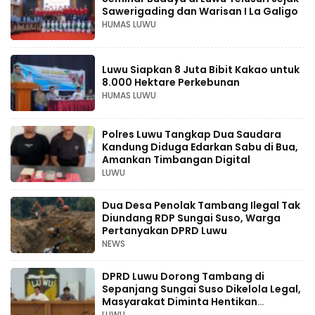
Sawerigading dan Warisan I La Galigo
HUMAS LUWU
Luwu Siapkan 8 Juta Bibit Kakao untuk
8.000 Hektare Perkebunan
HUMAS LUWU
Polres Luwu Tangkap Dua Saudara
Kandung Diduga Edarkan Sabu di Bua,
Amankan Timbangan Digital
LUWU
Dua Desa Penolak Tambang Ilegal Tak
Diundang RDP Sungai Suso, Warga
Pertanyakan DPRD Luwu
NEWS
DPRD Luwu Dorong Tambang di
Sepanjang Sungai Suso Dikelola Legal,
Masyarakat Diminta Hentikan
Aktivitas Ilegal
LUWU