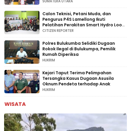
SUMATERA UTARA
Calon Teknisi, Petani Muda, dan
Pengurus P4S Lamellong Ikuti
Pelatihan Perakitan Smart Hydro Loop
di Desa Kajaolaliddong
CITIZEN REPORTER
Polres Bulukumba Selidiki Dugaan
Rokok Ilegal di Bulukumpa, Pemilik
Rumah Diperiksa
HUKRIM
Kejari Taput Terima Pelimpahan
Tersangka Kasus Dugaan Asusila
Oknum Pendeta terhadap Anak
HUKRIM
WISATA