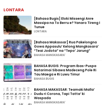
LONTARA
[Bahasa Bugis] ‎Eloki Missengi Anre
Massipa na To Berru e? Yanaro Tireng I
Tunue
LONTARA
[Bahasa Makassar] Rua Pakelongna
Gowa Appasulu’ Kelong Mangkasara’
“Teai Jodota” na “Tepo’ Jarung”
BAHASA MANGKASARA'
BAHASA BUGIS: Program Ibas-Puspa
Natarimai Sibawa Madeceng Pole Ri
Tau Maega e Ri Luwu Timur
BAHASA BUGIS
BAHASA MAKASSAR: Teamaki Malla’
Dudu ri Corona, Tapi Tatta’ ki
Waspada
BAHASA MANGKASARA'