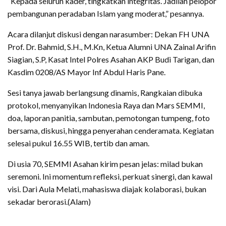
“Kepada seluruh kader, tingkatkan integritas. Jadilah pelopor
pembangunan peradaban Islam yang moderat,” pesannya.
Acara dilanjut diskusi dengan narasumber: Dekan FH UNA
Prof. Dr. Bahmid, S.H., M.Kn, Ketua Alumni UNA Zainal Arifin
Siagian, S.P, Kasat Intel Polres Asahan AKP Budi Tarigan, dan
Kasdim 0208/AS Mayor Inf Abdul Haris Pane.
Sesi tanya jawab berlangsung dinamis, Rangkaian dibuka
protokol, menyanyikan Indonesia Raya dan Mars SEMMI,
doa, laporan panitia, sambutan, pemotongan tumpeng, foto
bersama, diskusi, hingga penyerahan cenderamata. Kegiatan
selesai pukul 16.55 WIB, tertib dan aman.
Di usia 70, SEMMI Asahan kirim pesan jelas: milad bukan
seremoni. Ini momentum refleksi, perkuat sinergi, dan kawal
visi. Dari Aula Melati, mahasiswa diajak kolaborasi, bukan
sekadar berorasi.(Alam)