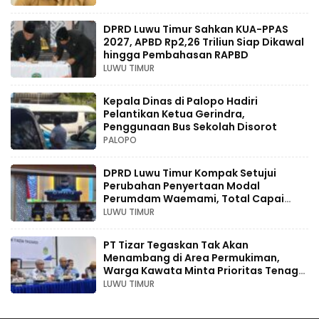
DPRD Luwu Timur Sahkan KUA-PPAS
2027, APBD Rp2,26 Triliun Siap Dikawal
hingga Pembahasan RAPBD
LUWU TIMUR
Kepala Dinas di Palopo Hadiri
Pelantikan Ketua Gerindra,
Penggunaan Bus Sekolah Disorot
PALOPO
DPRD Luwu Timur Kompak Setujui
Perubahan Penyertaan Modal
Perumdam Waemami, Total Capai
Rp131,68 Miliar Hingga 2030
LUWU TIMUR
PT Tizar Tegaskan Tak Akan
Menambang di Area Permukiman,
Warga Kawata Minta Prioritas Tenaga
Kerja Lokal
LUWU TIMUR