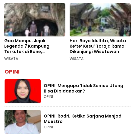
Goa Mampu, Jejak
Hari Raya Idulfitri, Wisata
Legenda 7 Kampung
Ke’te’ Kesu’ Toraja Ramai
Terkutuk di Bone,
Dikunjungi Wisatawan
Rekomendasi Liburan
WISATA
WISATA
Lebaran 2026
OPINI
OPINI: Mengapa Tidak Semua Utang
Bisa Dipidanakan?
OPINI
OPINI: Rodri, Ketika Sarjana Menjadi
Maestro
OPINI