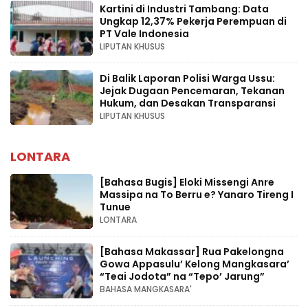
Kartini di Industri Tambang: Data
Ungkap 12,37% Pekerja Perempuan di
PT Vale Indonesia
LIPUTAN KHUSUS
Di Balik Laporan Polisi Warga Ussu:
Jejak Dugaan Pencemaran, Tekanan
Hukum, dan Desakan Transparansi
LIPUTAN KHUSUS
LONTARA
[Bahasa Bugis] ‎Eloki Missengi Anre
Massipa na To Berru e? Yanaro Tireng I
Tunue
LONTARA
[Bahasa Makassar] Rua Pakelongna
Gowa Appasulu’ Kelong Mangkasara’
“Teai Jodota” na “Tepo’ Jarung”
BAHASA MANGKASARA'