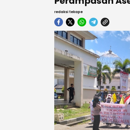
Perampasan As
redaksi tekape