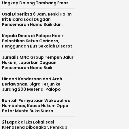
Ungkap Dalang Tambang Emas
Ilegal di Bajo Barat
Usai Diperiksa 6 Jam, Reski Halim
Irit Bicara soal Dugaan
Pencemaran Nama Baik dan
Pelecehan Profesi Wartawan
Kepala Dinas di Palopo Hadiri
Pelantikan Ketua Gerindra,
Penggunaan Bus Sekolah Disorot
Jurnalis MNC Group Tempuh Jalur
Hukum, Laporkan Dugaan
Pencemaran Nama Baik
Hindari Kendaraan dari Arah
Berlawanan, Sigra Terjun ke
Jurang 200 Meter di Palopo
Bantah Pernyataan Wakapolres
Humbahas, Kuasa Hukum Oppu
Patar Munte Buka Suara
21 Lapak di Eks Lokalisasi
Krengseng Dibongkar, Pemkab