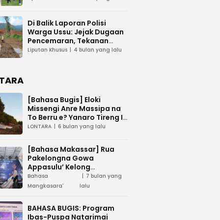
Di Balik Laporan Polisi
Warga Ussu: Jejak Dugaan
Pencemaran, Tekanan
Hukum, dan Desakan
Liputan Khusus
4 bulan yang lalu
Transparansi
TARA
[Bahasa Bugis] ‎Eloki
Missengi Anre Massipa na
To Berru e? Yanaro Tireng I
Tunue
LONTARA
6 bulan yang lalu
[Bahasa Makassar] Rua
Pakelongna Gowa
Appasulu’ Kelong
Mangkasara’ “Teai Jodota”
Bahasa
7 bulan yang
na “Tepo’ Jarung”
Mangkasara'
lalu
BAHASA BUGIS: Program
Ibas-Puspa Natarimai