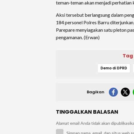
teman-teman akan menjadi perhatian k
Aksi tersebut berlangsung dalam pen
184 personel Polres Barru diterjunka
Parepare menyiagakan satu pleton p
pengamanan. (Erwan)
Tag
Demo di DPRD
Bagikan
TINGGALKAN BALASAN
Alamat email Anda tidak akan dipublikasik
Simpan nama, email, dan situs web s