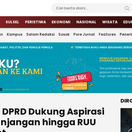
SULSEL
PERISTIWA
EKONOMI
NASIONAL
WISATA
EDU
an
Kampus
Salam Redaksi
Sosok
Pore Jurnal
Features
Penerb
DIR
k DPRD Dukung Aspirasi
Tunjangan hingga RUU