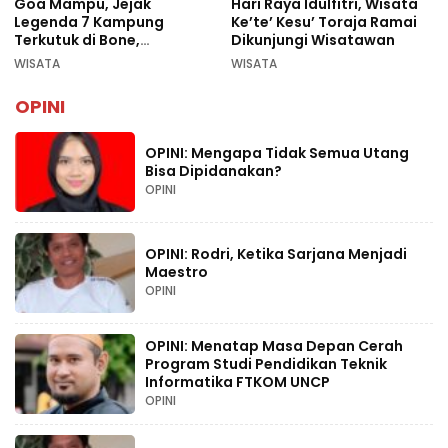
Goa Mampu, Jejak
Hari Raya Idulfitri, Wisata
Legenda 7 Kampung
Ke’te’ Kesu’ Toraja Ramai
Terkutuk di Bone,
Dikunjungi Wisatawan
Rekomendasi Liburan
WISATA
WISATA
Lebaran 2026
OPINI
OPINI: Mengapa Tidak Semua Utang
Bisa Dipidanakan?
OPINI
OPINI: Rodri, Ketika Sarjana Menjadi
Maestro
OPINI
OPINI: Menatap Masa Depan Cerah
Program Studi Pendidikan Teknik
Informatika FTKOM UNCP
OPINI