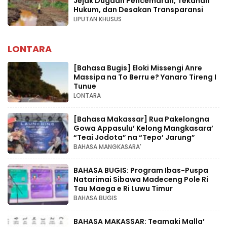
Jejak Dugaan Pencemaran, Tekanan
Hukum, dan Desakan Transparansi
LIPUTAN KHUSUS
LONTARA
[Bahasa Bugis] ‎Eloki Missengi Anre
Massipa na To Berru e? Yanaro Tireng I
Tunue
LONTARA
[Bahasa Makassar] Rua Pakelongna
Gowa Appasulu’ Kelong Mangkasara’
“Teai Jodota” na “Tepo’ Jarung”
BAHASA MANGKASARA'
BAHASA BUGIS: Program Ibas-Puspa
Natarimai Sibawa Madeceng Pole Ri
Tau Maega e Ri Luwu Timur
BAHASA BUGIS
BAHASA MAKASSAR: Teamaki Malla’