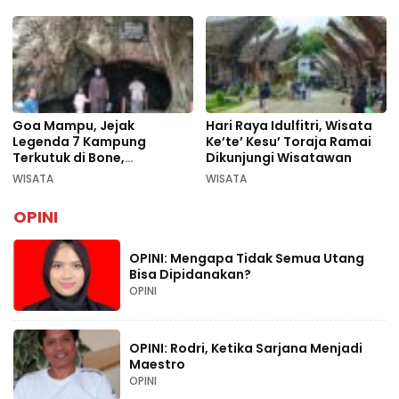
Goa Mampu, Jejak
Hari Raya Idulfitri, Wisata
Legenda 7 Kampung
Ke’te’ Kesu’ Toraja Ramai
Terkutuk di Bone,
Dikunjungi Wisatawan
Rekomendasi Liburan
WISATA
WISATA
Lebaran 2026
OPINI
OPINI: Mengapa Tidak Semua Utang
Bisa Dipidanakan?
OPINI
OPINI: Rodri, Ketika Sarjana Menjadi
Maestro
OPINI