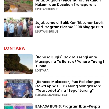
Jejak Dugaan Pencemaran, Tekanan
Hukum, dan Desakan Transparansi
LIPUTAN KHUSUS
Jejak Lama di Balik Konflik Lahan Laoli:
Dari Program Plasma 1998 hingga PSN
LIPUTAN KHUSUS
LONTARA
[Bahasa Bugis] ‎Eloki Missengi Anre
Massipa na To Berru e? Yanaro Tireng I
Tunue
LONTARA
[Bahasa Makassar] Rua Pakelongna
Gowa Appasulu’ Kelong Mangkasara’
“Teai Jodota” na “Tepo’ Jarung”
BAHASA MANGKASARA'
BAHASA BUGIS: Program Ibas-Puspa