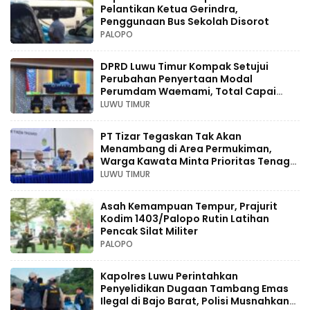
Pelantikan Ketua Gerindra,
Penggunaan Bus Sekolah Disorot
PALOPO
DPRD Luwu Timur Kompak Setujui
Perubahan Penyertaan Modal
Perumdam Waemami, Total Capai
Rp131,68 Miliar Hingga 2030
LUWU TIMUR
PT Tizar Tegaskan Tak Akan
Menambang di Area Permukiman,
Warga Kawata Minta Prioritas Tenaga
Kerja Lokal
LUWU TIMUR
Asah Kemampuan Tempur, Prajurit
Kodim 1403/Palopo Rutin Latihan
Pencak Silat Militer
PALOPO
Kapolres Luwu Perintahkan
Penyelidikan Dugaan Tambang Emas
Ilegal di Bajo Barat, Polisi Musnahkan