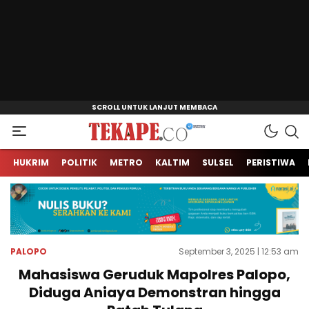
Jendela Informasi Kita
Tekape.co
HUKRIM
POLITIK
METRO
KALTIM
SULSEL
PERISTIWA
PALOPO
September 3, 2025 | 12:53 am
Mahasiswa Geruduk Mapolres Palopo,
Diduga Aniaya Demonstran hingga