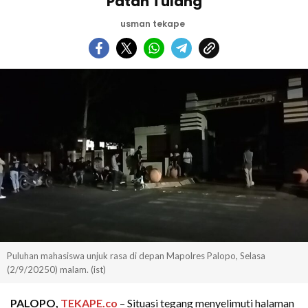
Patah Tulang
usman tekape
Puluhan mahasiswa unjuk rasa di depan Mapolres Palopo, Selasa
(2/9/20250) malam. (ist)
PALOPO,
TEKAPE.co
– Situasi tegang menyelimuti halaman