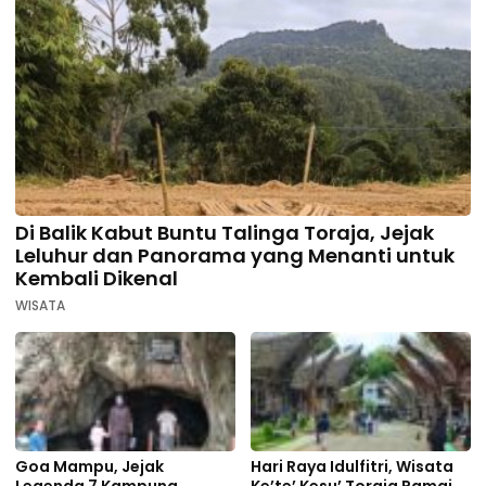
Di Balik Kabut Buntu Talinga Toraja, Jejak
Leluhur dan Panorama yang Menanti untuk
Kembali Dikenal
WISATA
Goa Mampu, Jejak
Hari Raya Idulfitri, Wisata
Legenda 7 Kampung
Ke’te’ Kesu’ Toraja Ramai