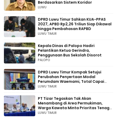
Berdasarkan Sistem Koridor
LUWU
DPRD Luwu Timur Sahkan KUA-PPAS
2027, APBD Rp2,26 Triliun Siap Dikawal
hingga Pembahasan RAPBD
LUWU TIMUR
Kepala Dinas di Palopo Hadiri
Pelantikan Ketua Gerindra,
Penggunaan Bus Sekolah Disorot
PALOPO
DPRD Luwu Timur Kompak Setujui
Perubahan Penyertaan Modal
Perumdam Waemami, Total Capai
Rp131,68 Miliar Hingga 2030
LUWU TIMUR
PT Tizar Tegaskan Tak Akan
Menambang di Area Permukiman,
Warga Kawata Minta Prioritas Tenaga
Kerja Lokal
LUWU TIMUR