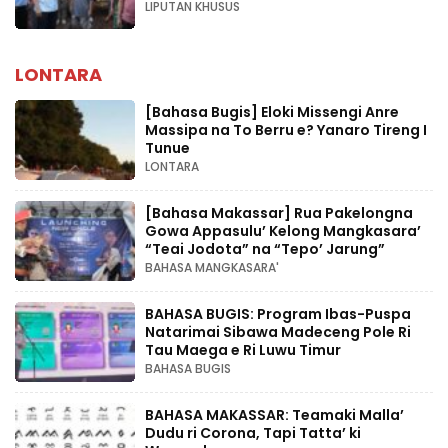
LIPUTAN KHUSUS
LONTARA
[Bahasa Bugis] ‎Eloki Missengi Anre
Massipa na To Berru e? Yanaro Tireng I
Tunue
LONTARA
[Bahasa Makassar] Rua Pakelongna
Gowa Appasulu’ Kelong Mangkasara’
“Teai Jodota” na “Tepo’ Jarung”
BAHASA MANGKASARA'
BAHASA BUGIS: Program Ibas-Puspa
Natarimai Sibawa Madeceng Pole Ri
Tau Maega e Ri Luwu Timur
BAHASA BUGIS
BAHASA MAKASSAR: Teamaki Malla’
Dudu ri Corona, Tapi Tatta’ ki