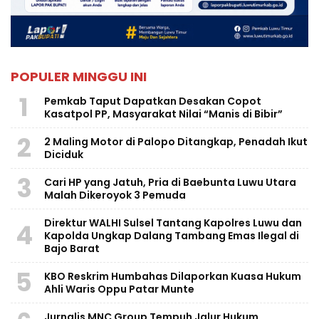
POPULER MINGGU INI
1
Pemkab Taput Dapatkan Desakan Copot
Kasatpol PP, Masyarakat Nilai “Manis di Bibir”
2
2 Maling Motor di Palopo Ditangkap, Penadah Ikut
Diciduk
3
Cari HP yang Jatuh, Pria di Baebunta Luwu Utara
Malah Dikeroyok 3 Pemuda
Direktur WALHI Sulsel Tantang Kapolres Luwu dan
4
Kapolda Ungkap Dalang Tambang Emas Ilegal di
Bajo Barat
5
KBO Reskrim Humbahas Dilaporkan Kuasa Hukum
Ahli Waris Oppu Patar Munte
Jurnalis MNC Group Tempuh Jalur Hukum,