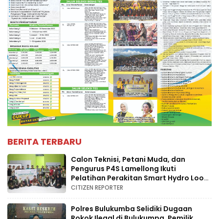
BERITA TERBARU
Calon Teknisi, Petani Muda, dan
Pengurus P4S Lamellong Ikuti
Pelatihan Perakitan Smart Hydro Loop
di Desa Kajaolaliddong
CITIZEN REPORTER
Polres Bulukumba Selidiki Dugaan
Rokok Ilegal di Bulukumpa, Pemilik