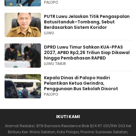
PALOPO
PUTR Luwu Jelaskan Titik Pengaspalan
Batusitanduk–Tombang, Sebut
Berdasarkan Sistem Koridor
LUWU
DPRD Luwu Timur Sahkan KUA-PPAS
2027, APBD Rp2,26 Triliun Siap Dikawal
hingga Pembahasan RAPBD
LUWU TIMUR
Kepala Dinas di Palopo Hadiri
Pelantikan Ketua Gerindra,
Penggunaan Bus Sekolah Disorot
PALOPO
IKUTI KAMI
Alamat Redaksi: BTN Banawa Residence Blok B/4 RT 001/RW 003 Kel
Binturu Kec Wara Selatan, Kota Palopo, Provinsi Sulawesi Selatan,