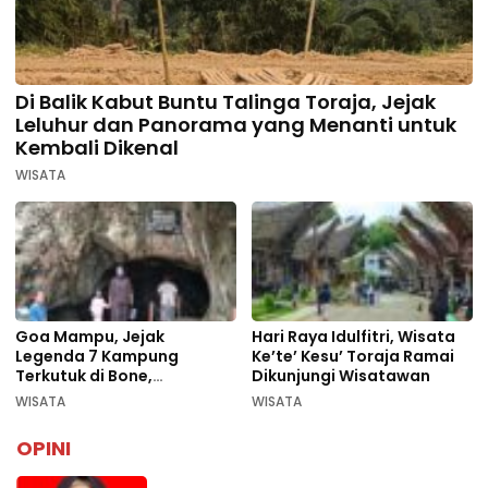
Di Balik Kabut Buntu Talinga Toraja, Jejak
Leluhur dan Panorama yang Menanti untuk
Kembali Dikenal
WISATA
Goa Mampu, Jejak
Hari Raya Idulfitri, Wisata
Legenda 7 Kampung
Ke’te’ Kesu’ Toraja Ramai
Terkutuk di Bone,
Dikunjungi Wisatawan
Rekomendasi Liburan
WISATA
WISATA
Lebaran 2026
OPINI