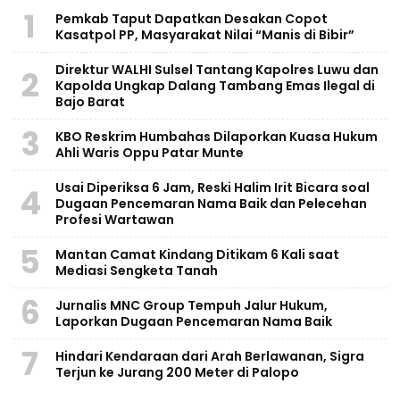
1
Pemkab Taput Dapatkan Desakan Copot
Kasatpol PP, Masyarakat Nilai “Manis di Bibir”
Direktur WALHI Sulsel Tantang Kapolres Luwu dan
2
Kapolda Ungkap Dalang Tambang Emas Ilegal di
Bajo Barat
3
KBO Reskrim Humbahas Dilaporkan Kuasa Hukum
Ahli Waris Oppu Patar Munte
Usai Diperiksa 6 Jam, Reski Halim Irit Bicara soal
4
Dugaan Pencemaran Nama Baik dan Pelecehan
Profesi Wartawan
5
Mantan Camat Kindang Ditikam 6 Kali saat
Mediasi Sengketa Tanah
6
Jurnalis MNC Group Tempuh Jalur Hukum,
Laporkan Dugaan Pencemaran Nama Baik
7
Hindari Kendaraan dari Arah Berlawanan, Sigra
Terjun ke Jurang 200 Meter di Palopo