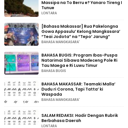
Massipa na To Berru e? Yanaro Tireng I
Tunue
LONTARA
[Bahasa Makassar] Rua Pakelongna
Gowa Appasulu’ Kelong Mangkasara’
“Teai Jodota” na “Tepo’ Jarung”
BAHASA MANGKASARA'
BAHASA BUGIS: Program Ibas-Puspa
Natarimai Sibawa Madeceng Pole Ri
Tau Maega e Ri Luwu Timur
BAHASA BUGIS
BAHASA MAKASSAR: Teamaki Malla’
Dudu ri Corona, Tapi Tatta’ ki
Waspada
BAHASA MANGKASARA'
SALAM REDAKSI: Hadir Dengan Rubrik
Berbahasa Daerah
LONTARA