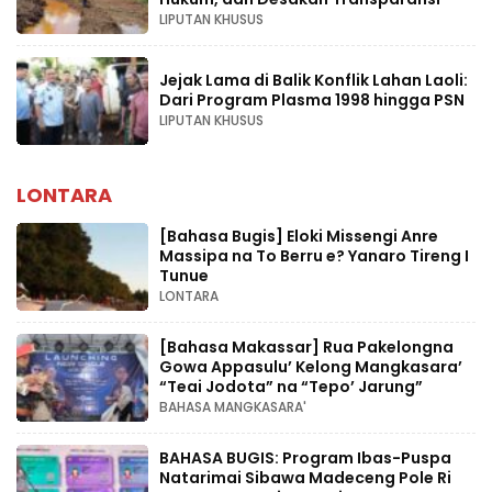
LIPUTAN KHUSUS
Jejak Lama di Balik Konflik Lahan Laoli:
Dari Program Plasma 1998 hingga PSN
LIPUTAN KHUSUS
LONTARA
[Bahasa Bugis] ‎Eloki Missengi Anre
Massipa na To Berru e? Yanaro Tireng I
Tunue
LONTARA
[Bahasa Makassar] Rua Pakelongna
Gowa Appasulu’ Kelong Mangkasara’
“Teai Jodota” na “Tepo’ Jarung”
BAHASA MANGKASARA'
BAHASA BUGIS: Program Ibas-Puspa
Natarimai Sibawa Madeceng Pole Ri