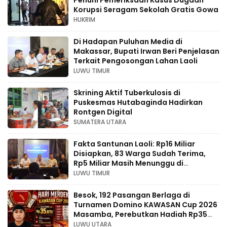
Penuhi Pemeriksaan Kasus Dugaan
Korupsi Seragam Sekolah Gratis Gowa
HUKRIM
Di Hadapan Puluhan Media di
Makassar, Bupati Irwan Beri Penjelasan
Terkait Pengosongan Lahan Laoli
LUWU TIMUR
Skrining Aktif Tuberkulosis di
Puskesmas Hutabaginda Hadirkan
Rontgen Digital
SUMATERA UTARA
Fakta Santunan Laoli: Rp16 Miliar
Disiapkan, 83 Warga Sudah Terima,
Rp5 Miliar Masih Menunggu di
Pengadilan
LUWU TIMUR
Besok, 192 Pasangan Berlaga di
Turnamen Domino KAWASAN Cup 2026
Masamba, Perebutkan Hadiah Rp35
Juta
LUWU UTARA