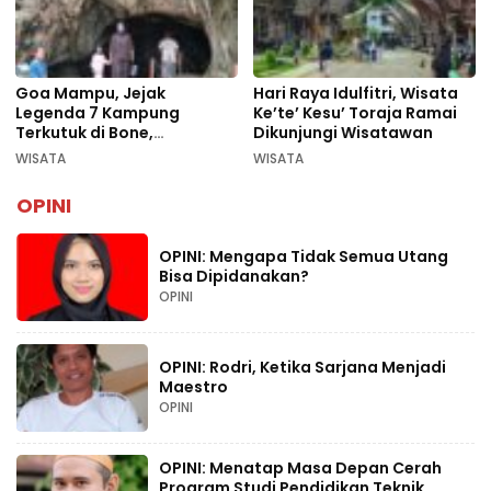
Goa Mampu, Jejak
Hari Raya Idulfitri, Wisata
Legenda 7 Kampung
Ke’te’ Kesu’ Toraja Ramai
Terkutuk di Bone,
Dikunjungi Wisatawan
Rekomendasi Liburan
WISATA
WISATA
Lebaran 2026
OPINI
OPINI: Mengapa Tidak Semua Utang
Bisa Dipidanakan?
OPINI
OPINI: Rodri, Ketika Sarjana Menjadi
Maestro
OPINI
OPINI: Menatap Masa Depan Cerah
Program Studi Pendidikan Teknik