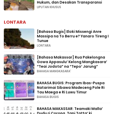
Hukum, dan Desakan Transparansi
LIPUTAN KHUSUS
LONTARA
[Bahasa Bugis] ‎Eloki Missengi Anre
Massipa na To Berru e? Yanaro Tireng I
Tunue
LONTARA
[Bahasa Makassar] Rua Pakelongna
Gowa Appasulu’ Kelong Mangkasara’
“Teai Jodota” na “Tepo’ Jarung”
BAHASA MANGKASARA'
BAHASA BUGIS: Program Ibas-Puspa
Natarimai Sibawa Madeceng Pole Ri
Tau Maega e Ri Luwu Timur
BAHASA BUGIS
BAHASA MAKASSAR: Teamaki Malla’
Dudu ri Corona, Tapi Tatta’ ki