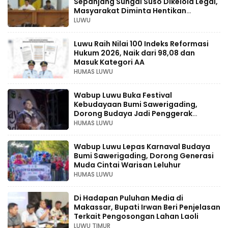
Sepanjang Sungai Suso Dikelola Legal,
Masyarakat Diminta Hentikan
Aktivitas Ilegal
LUWU
Luwu Raih Nilai 100 Indeks Reformasi
Hukum 2026, Naik dari 98,08 dan
Masuk Kategori AA
HUMAS LUWU
Wabup Luwu Buka Festival
Kebudayaan Bumi Sawerigading,
Dorong Budaya Jadi Penggerak
Ekonomi Kreatif
HUMAS LUWU
Wabup Luwu Lepas Karnaval Budaya
Bumi Sawerigading, Dorong Generasi
Muda Cintai Warisan Leluhur
HUMAS LUWU
Di Hadapan Puluhan Media di
Makassar, Bupati Irwan Beri Penjelasan
Terkait Pengosongan Lahan Laoli
LUWU TIMUR