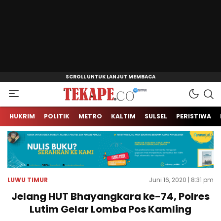
Jendela Informasi Kita
Tekape.co
HUKRIM
POLITIK
METRO
KALTIM
SULSEL
PERISTIWA
LUWU TIMUR
Juni 16, 2020 | 8:31 pm
Jelang HUT Bhayangkara ke-74, Polres
Lutim Gelar Lomba Pos Kamling