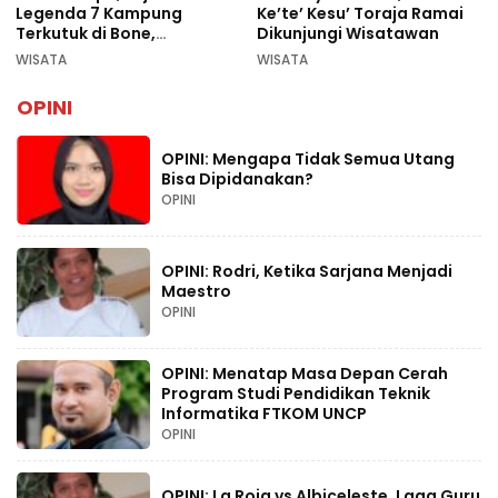
Legenda 7 Kampung
Ke’te’ Kesu’ Toraja Ramai
Terkutuk di Bone,
Dikunjungi Wisatawan
Rekomendasi Liburan
WISATA
WISATA
Lebaran 2026
OPINI
OPINI: Mengapa Tidak Semua Utang
Bisa Dipidanakan?
OPINI
OPINI: Rodri, Ketika Sarjana Menjadi
Maestro
OPINI
OPINI: Menatap Masa Depan Cerah
Program Studi Pendidikan Teknik
Informatika FTKOM UNCP
OPINI
OPINI: La Roja vs Albiceleste, Laga Guru