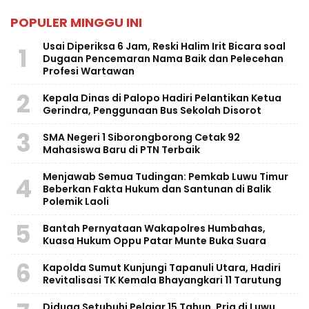
POPULER MINGGU INI
Usai Diperiksa 6 Jam, Reski Halim Irit Bicara soal
1
Dugaan Pencemaran Nama Baik dan Pelecehan
Profesi Wartawan
2
Kepala Dinas di Palopo Hadiri Pelantikan Ketua
Gerindra, Penggunaan Bus Sekolah Disorot
3
SMA Negeri 1 Siborongborong Cetak 92
Mahasiswa Baru di PTN Terbaik
Menjawab Semua Tudingan: Pemkab Luwu Timur
4
Beberkan Fakta Hukum dan Santunan di Balik
Polemik Laoli
5
Bantah Pernyataan Wakapolres Humbahas,
Kuasa Hukum Oppu Patar Munte Buka Suara
6
Kapolda Sumut Kunjungi Tapanuli Utara, Hadiri
Revitalisasi TK Kemala Bhayangkari 11 Tarutung
Diduga Setubuhi Pelajar 15 Tahun, Pria di Luwu