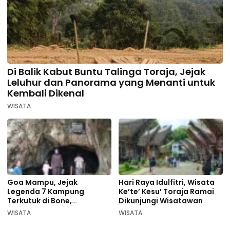
Di Balik Kabut Buntu Talinga Toraja, Jejak
Leluhur dan Panorama yang Menanti untuk
Kembali Dikenal
WISATA
Goa Mampu, Jejak
Hari Raya Idulfitri, Wisata
Legenda 7 Kampung
Ke’te’ Kesu’ Toraja Ramai
Terkutuk di Bone,
Dikunjungi Wisatawan
Rekomendasi Liburan
WISATA
WISATA
Lebaran 2026