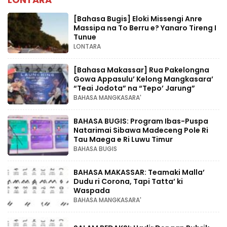
[Bahasa Bugis] ‎Eloki Missengi Anre
Massipa na To Berru e? Yanaro Tireng I
Tunue
LONTARA
[Bahasa Makassar] Rua Pakelongna
Gowa Appasulu’ Kelong Mangkasara’
“Teai Jodota” na “Tepo’ Jarung”
BAHASA MANGKASARA'
BAHASA BUGIS: Program Ibas-Puspa
Natarimai Sibawa Madeceng Pole Ri
Tau Maega e Ri Luwu Timur
BAHASA BUGIS
BAHASA MAKASSAR: Teamaki Malla’
Dudu ri Corona, Tapi Tatta’ ki
Waspada
BAHASA MANGKASARA'