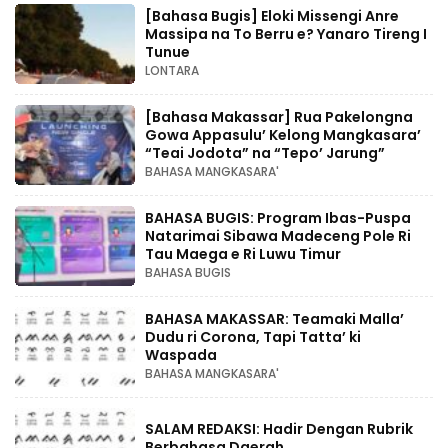
[Bahasa Bugis] ‎Eloki Missengi Anre
Massipa na To Berru e? Yanaro Tireng I
Tunue
LONTARA
[Bahasa Makassar] Rua Pakelongna
Gowa Appasulu’ Kelong Mangkasara’
“Teai Jodota” na “Tepo’ Jarung”
BAHASA MANGKASARA'
BAHASA BUGIS: Program Ibas-Puspa
Natarimai Sibawa Madeceng Pole Ri
Tau Maega e Ri Luwu Timur
BAHASA BUGIS
BAHASA MAKASSAR: Teamaki Malla’
Dudu ri Corona, Tapi Tatta’ ki
Waspada
BAHASA MANGKASARA'
SALAM REDAKSI: Hadir Dengan Rubrik
Berbahasa Daerah