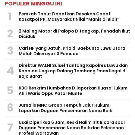
POPULER MINGGU INI
1
Pemkab Taput Dapatkan Desakan Copot
Kasatpol PP, Masyarakat Nilai “Manis di Bibir”
2
2 Maling Motor di Palopo Ditangkap, Penadah Ikut
Diciduk
3
Cari HP yang Jatuh, Pria di Baebunta Luwu Utara
Malah Dikeroyok 3 Pemuda
Direktur WALHI Sulsel Tantang Kapolres Luwu dan
4
Kapolda Ungkap Dalang Tambang Emas Ilegal di
Bajo Barat
5
KBO Reskrim Humbahas Dilaporkan Kuasa Hukum
Ahli Waris Oppu Patar Munte
6
Jurnalis MNC Group Tempuh Jalur Hukum,
Laporkan Dugaan Pencemaran Nama Baik
Usai Diperiksa 6 Jam, Reski Halim Irit Bicara soal
7
Dugaan Pencemaran Nama Baik dan Pelecehan
Profesi Wartawan