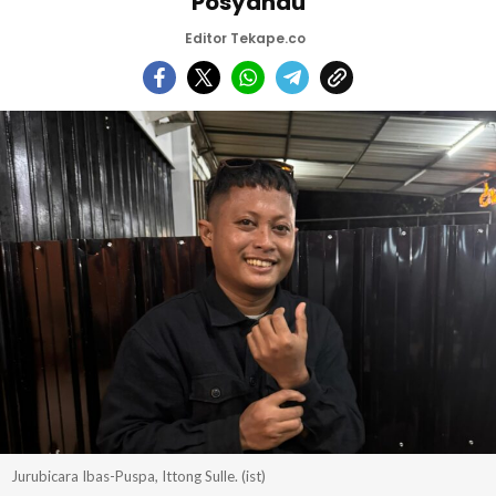
Posyandu
Editor Tekape.co
Jurubicara Ibas-Puspa, Ittong Sulle. (ist)