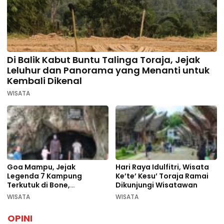
Di Balik Kabut Buntu Talinga Toraja, Jejak
Leluhur dan Panorama yang Menanti untuk
Kembali Dikenal
WISATA
Goa Mampu, Jejak
Hari Raya Idulfitri, Wisata
Legenda 7 Kampung
Ke’te’ Kesu’ Toraja Ramai
Terkutuk di Bone,
Dikunjungi Wisatawan
Rekomendasi Liburan
WISATA
WISATA
Lebaran 2026
OPINI