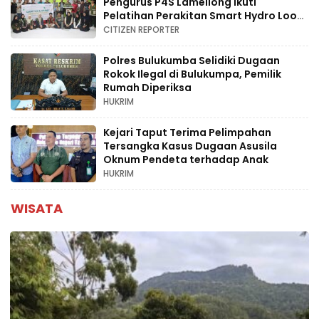
Pengurus P4S Lamellong Ikuti
Pelatihan Perakitan Smart Hydro Loop
di Desa Kajaolaliddong
CITIZEN REPORTER
Polres Bulukumba Selidiki Dugaan
Rokok Ilegal di Bulukumpa, Pemilik
Rumah Diperiksa
HUKRIM
Kejari Taput Terima Pelimpahan
Tersangka Kasus Dugaan Asusila
Oknum Pendeta terhadap Anak
HUKRIM
WISATA