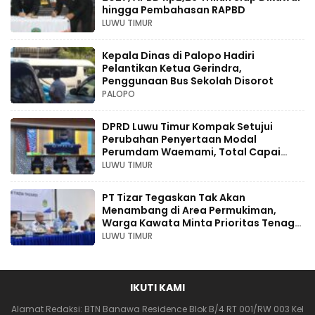
hingga Pembahasan RAPBD
LUWU TIMUR
Kepala Dinas di Palopo Hadiri
Pelantikan Ketua Gerindra,
Penggunaan Bus Sekolah Disorot
PALOPO
DPRD Luwu Timur Kompak Setujui
Perubahan Penyertaan Modal
Perumdam Waemami, Total Capai
Rp131,68 Miliar Hingga 2030
LUWU TIMUR
PT Tizar Tegaskan Tak Akan
Menambang di Area Permukiman,
Warga Kawata Minta Prioritas Tenaga
Kerja Lokal
LUWU TIMUR
IKUTI KAMI
Alamat Redaksi: BTN Banawa Residence Blok B/4 RT 001/RW 003 Kel