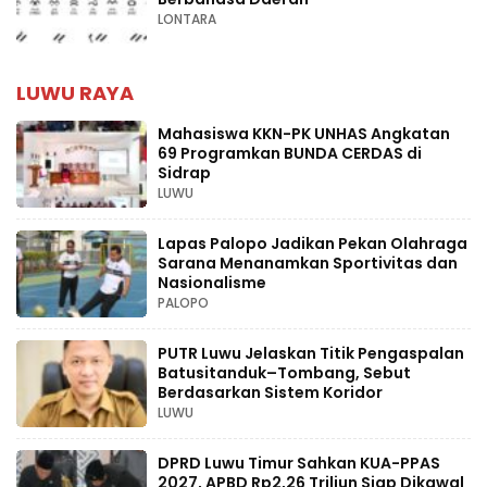
LONTARA
LUWU RAYA
Mahasiswa KKN-PK UNHAS Angkatan
69 Programkan BUNDA CERDAS di
Sidrap
LUWU
Lapas Palopo Jadikan Pekan Olahraga
Sarana Menanamkan Sportivitas dan
Nasionalisme
PALOPO
PUTR Luwu Jelaskan Titik Pengaspalan
Batusitanduk–Tombang, Sebut
Berdasarkan Sistem Koridor
LUWU
DPRD Luwu Timur Sahkan KUA-PPAS
2027, APBD Rp2,26 Triliun Siap Dikawal