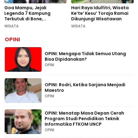
Goa Mampu, Jejak
Hari Raya Idulfitri, Wisata
Legenda 7 Kampung
Ke’te’ Kesu’ Toraja Ramai
Terkutuk di Bone,
Dikunjungi Wisatawan
Rekomendasi Liburan
WISATA
WISATA
Lebaran 2026
OPINI
OPINI: Mengapa Tidak Semua Utang
Bisa Dipidanakan?
OPINI
OPINI: Rodri, Ketika Sarjana Menjadi
Maestro
OPINI
OPINI: Menatap Masa Depan Cerah
Program Studi Pendidikan Teknik
Informatika FTKOM UNCP
OPINI