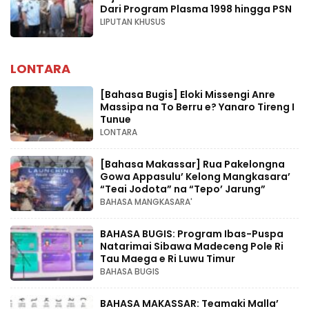
Dari Program Plasma 1998 hingga PSN
LIPUTAN KHUSUS
LONTARA
[Bahasa Bugis] ‎Eloki Missengi Anre
Massipa na To Berru e? Yanaro Tireng I
Tunue
LONTARA
[Bahasa Makassar] Rua Pakelongna
Gowa Appasulu’ Kelong Mangkasara’
“Teai Jodota” na “Tepo’ Jarung”
BAHASA MANGKASARA'
BAHASA BUGIS: Program Ibas-Puspa
Natarimai Sibawa Madeceng Pole Ri
Tau Maega e Ri Luwu Timur
BAHASA BUGIS
BAHASA MAKASSAR: Teamaki Malla’