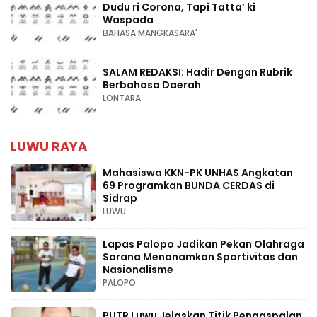
Dudu ri Corona, Tapi Tatta’ ki
Waspada
BAHASA MANGKASARA'
SALAM REDAKSI: Hadir Dengan Rubrik
Berbahasa Daerah
LONTARA
LUWU RAYA
Mahasiswa KKN-PK UNHAS Angkatan
69 Programkan BUNDA CERDAS di
Sidrap
LUWU
Lapas Palopo Jadikan Pekan Olahraga
Sarana Menanamkan Sportivitas dan
Nasionalisme
PALOPO
PUTR Luwu Jelaskan Titik Pengaspalan