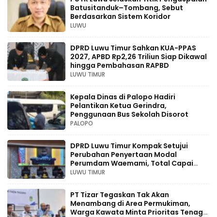
Batusitanduk–Tombang, Sebut
Berdasarkan Sistem Koridor
LUWU
DPRD Luwu Timur Sahkan KUA-PPAS
2027, APBD Rp2,26 Triliun Siap Dikawal
hingga Pembahasan RAPBD
LUWU TIMUR
Kepala Dinas di Palopo Hadiri
Pelantikan Ketua Gerindra,
Penggunaan Bus Sekolah Disorot
PALOPO
DPRD Luwu Timur Kompak Setujui
Perubahan Penyertaan Modal
Perumdam Waemami, Total Capai
Rp131,68 Miliar Hingga 2030
LUWU TIMUR
PT Tizar Tegaskan Tak Akan
Menambang di Area Permukiman,
Warga Kawata Minta Prioritas Tenaga