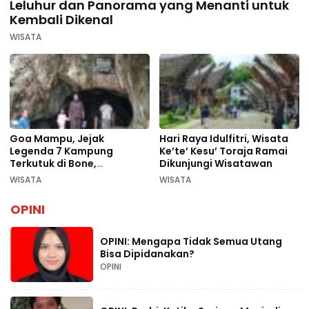
Leluhur dan Panorama yang Menanti untuk
Kembali Dikenal
WISATA
Goa Mampu, Jejak
Hari Raya Idulfitri, Wisata
Legenda 7 Kampung
Ke’te’ Kesu’ Toraja Ramai
Terkutuk di Bone,
Dikunjungi Wisatawan
Rekomendasi Liburan
WISATA
WISATA
Lebaran 2026
OPINI
OPINI: Mengapa Tidak Semua Utang
Bisa Dipidanakan?
OPINI