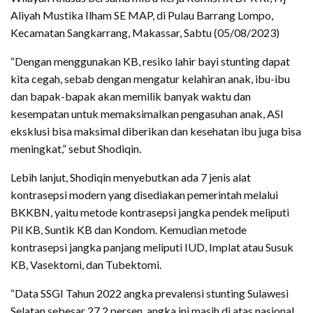
Aliyah Mustika Ilham SE MAP, di Pulau Barrang Lompo,
Kecamatan Sangkarrang, Makassar, Sabtu (05/08/2023)
“Dengan menggunakan KB, resiko lahir bayi stunting dapat
kita cegah, sebab dengan mengatur kelahiran anak, ibu-ibu
dan bapak-bapak akan memilik banyak waktu dan
kesempatan untuk memaksimalkan pengasuhan anak, ASI
eksklusi bisa maksimal diberikan dan kesehatan ibu juga bisa
meningkat,” sebut Shodiqin.
Lebih lanjut, Shodiqin menyebutkan ada 7 jenis alat
kontrasepsi modern yang disediakan pemerintah melalui
BKKBN, yaitu metode kontrasepsi jangka pendek meliputi
Pil KB, Suntik KB dan Kondom. Kemudian metode
kontrasepsi jangka panjang meliputi IUD, Implat atau Susuk
KB, Vasektomi, dan Tubektomi.
“Data SSGI Tahun 2022 angka prevalensi stunting Sulawesi
Selatan sebesar 27,2 persen, angka ini masih di atas nasional