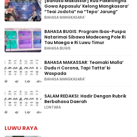
[Bahasa Makassar] Rua Pakelongna
Gowa Appasulu’ Kelong Mangkasara’
“Teai Jodota” na “Tepo’ Jarung”
BAHASA MANGKASARA'
BAHASA BUGIS: Program Ibas-Puspa
Natarimai Sibawa Madeceng Pole Ri
Tau Maega e Ri Luwu Timur
BAHASA BUGIS
BAHASA MAKASSAR: Teamaki Malla’
Dudu ri Corona, Tapi Tatta’ ki
Waspada
BAHASA MANGKASARA'
SALAM REDAKSI: Hadir Dengan Rubrik
Berbahasa Daerah
LONTARA
LUWU RAYA