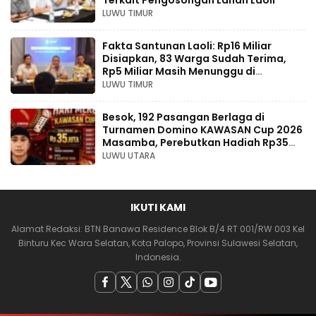
Terkait Pengosongan Lahan Laoli
LUWU TIMUR
Fakta Santunan Laoli: Rp16 Miliar
Disiapkan, 83 Warga Sudah Terima,
Rp5 Miliar Masih Menunggu di
Pengadilan
LUWU TIMUR
Besok, 192 Pasangan Berlaga di
Turnamen Domino KAWASAN Cup 2026
Masamba, Perebutkan Hadiah Rp35
Juta
LUWU UTARA
IKUTI KAMI
Alamat Redaksi: BTN Banawa Residence Blok B/4 RT 001/RW 003 Kel
Binturu Kec Wara Selatan, Kota Palopo, Provinsi Sulawesi Selatan,
Indonesia.