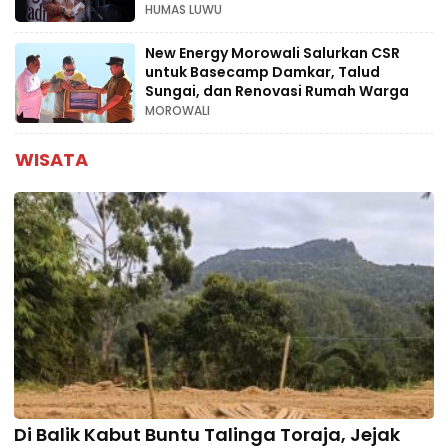
Ekonomi Kreatif
HUMAS LUWU
New Energy Morowali Salurkan CSR
untuk Basecamp Damkar, Talud
Sungai, dan Renovasi Rumah Warga
MOROWALI
WISATA
Di Balik Kabut Buntu Talinga Toraja, Jejak