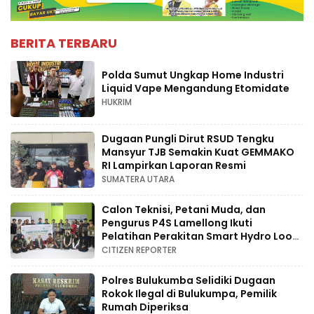
BERITA TERBARU
Polda Sumut Ungkap Home Industri
Liquid Vape Mengandung Etomidate
HUKRIM
Dugaan Pungli Dirut RSUD Tengku
Mansyur TJB Semakin Kuat GEMMAKO
RI Lampirkan Laporan Resmi
SUMATERA UTARA
Calon Teknisi, Petani Muda, dan
Pengurus P4S Lamellong Ikuti
Pelatihan Perakitan Smart Hydro Loop
di Desa Kajaolaliddong
CITIZEN REPORTER
Polres Bulukumba Selidiki Dugaan
Rokok Ilegal di Bulukumpa, Pemilik
Rumah Diperiksa