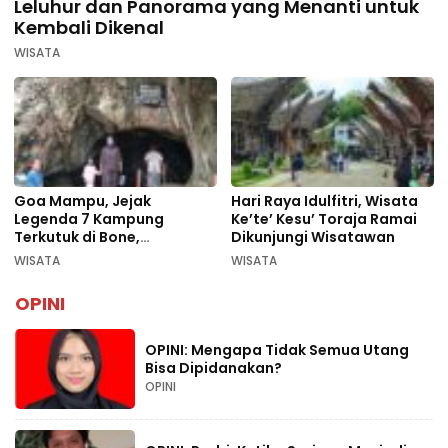
Leluhur dan Panorama yang Menanti untuk
Kembali Dikenal
WISATA
Goa Mampu, Jejak
Hari Raya Idulfitri, Wisata
Legenda 7 Kampung
Ke’te’ Kesu’ Toraja Ramai
Terkutuk di Bone,
Dikunjungi Wisatawan
Rekomendasi Liburan
WISATA
WISATA
Lebaran 2026
OPINI
OPINI: Mengapa Tidak Semua Utang
Bisa Dipidanakan?
OPINI