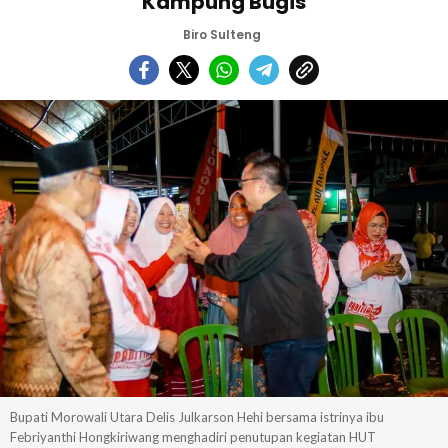
Kampung Bugis
Biro Sulteng
Bupati Morowali Utara Delis Julkarson Hehi bersama istrinya ibu
Febriyanthi Hongkiriwang menghadiri penutupan kegiatan HUT