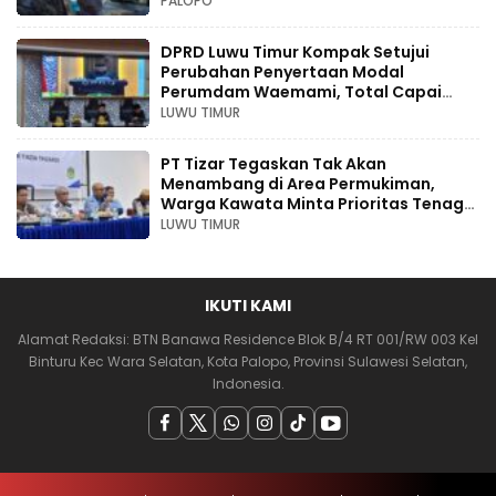
PALOPO
DPRD Luwu Timur Kompak Setujui
Perubahan Penyertaan Modal
Perumdam Waemami, Total Capai
Rp131,68 Miliar Hingga 2030
LUWU TIMUR
PT Tizar Tegaskan Tak Akan
Menambang di Area Permukiman,
Warga Kawata Minta Prioritas Tenaga
Kerja Lokal
LUWU TIMUR
IKUTI KAMI
Alamat Redaksi: BTN Banawa Residence Blok B/4 RT 001/RW 003 Kel
Binturu Kec Wara Selatan, Kota Palopo, Provinsi Sulawesi Selatan,
Indonesia.