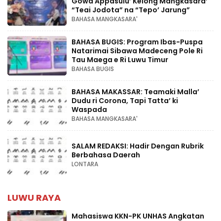
Gowa Appasulu’ Kelong Mangkasara’
“Teai Jodota” na “Tepo’ Jarung”
BAHASA MANGKASARA'
BAHASA BUGIS: Program Ibas-Puspa
Natarimai Sibawa Madeceng Pole Ri
Tau Maega e Ri Luwu Timur
BAHASA BUGIS
BAHASA MAKASSAR: Teamaki Malla’
Dudu ri Corona, Tapi Tatta’ ki
Waspada
BAHASA MANGKASARA'
SALAM REDAKSI: Hadir Dengan Rubrik
Berbahasa Daerah
LONTARA
LUWU RAYA
Mahasiswa KKN-PK UNHAS Angkatan