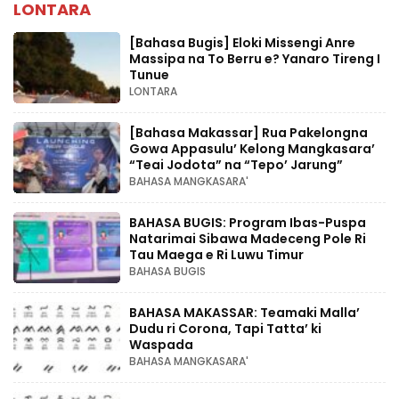
LONTARA
[Bahasa Bugis] ‎Eloki Missengi Anre
Massipa na To Berru e? Yanaro Tireng I
Tunue
LONTARA
[Bahasa Makassar] Rua Pakelongna
Gowa Appasulu’ Kelong Mangkasara’
“Teai Jodota” na “Tepo’ Jarung”
BAHASA MANGKASARA'
BAHASA BUGIS: Program Ibas-Puspa
Natarimai Sibawa Madeceng Pole Ri
Tau Maega e Ri Luwu Timur
BAHASA BUGIS
BAHASA MAKASSAR: Teamaki Malla’
Dudu ri Corona, Tapi Tatta’ ki
Waspada
BAHASA MANGKASARA'