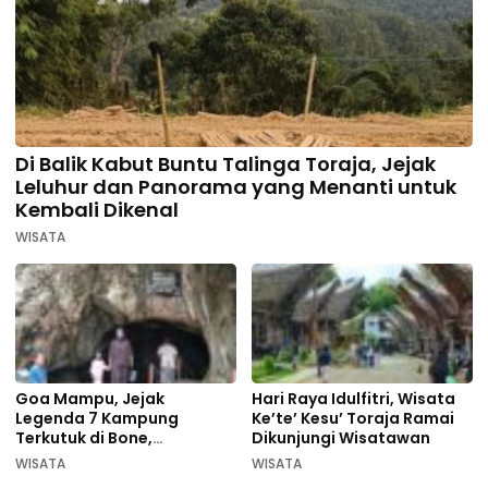
Di Balik Kabut Buntu Talinga Toraja, Jejak
Leluhur dan Panorama yang Menanti untuk
Kembali Dikenal
WISATA
Goa Mampu, Jejak
Hari Raya Idulfitri, Wisata
Legenda 7 Kampung
Ke’te’ Kesu’ Toraja Ramai
Terkutuk di Bone,
Dikunjungi Wisatawan
Rekomendasi Liburan
WISATA
WISATA
Lebaran 2026