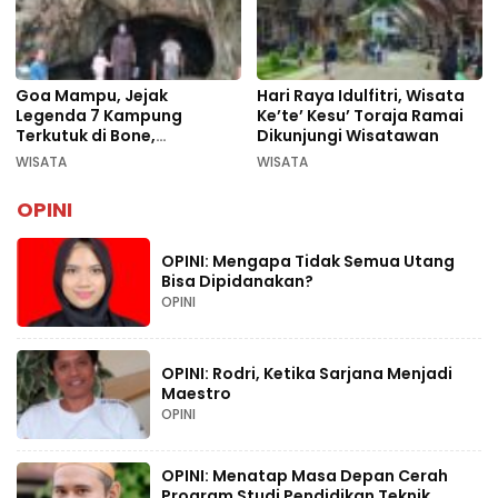
Goa Mampu, Jejak
Hari Raya Idulfitri, Wisata
Legenda 7 Kampung
Ke’te’ Kesu’ Toraja Ramai
Terkutuk di Bone,
Dikunjungi Wisatawan
Rekomendasi Liburan
WISATA
WISATA
Lebaran 2026
OPINI
OPINI: Mengapa Tidak Semua Utang
Bisa Dipidanakan?
OPINI
OPINI: Rodri, Ketika Sarjana Menjadi
Maestro
OPINI
OPINI: Menatap Masa Depan Cerah
Program Studi Pendidikan Teknik