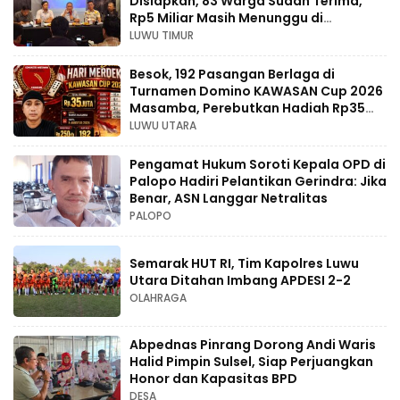
Disiapkan, 83 Warga Sudah Terima,
Rp5 Miliar Masih Menunggu di
Pengadilan
LUWU TIMUR
Besok, 192 Pasangan Berlaga di
Turnamen Domino KAWASAN Cup 2026
Masamba, Perebutkan Hadiah Rp35
Juta
LUWU UTARA
Pengamat Hukum Soroti Kepala OPD di
Palopo Hadiri Pelantikan Gerindra: Jika
Benar, ASN Langgar Netralitas
PALOPO
Semarak HUT RI, Tim Kapolres Luwu
Utara Ditahan Imbang APDESI 2-2
OLAHRAGA
Abpednas Pinrang Dorong Andi Waris
Halid Pimpin Sulsel, Siap Perjuangkan
Honor dan Kapasitas BPD
DESA