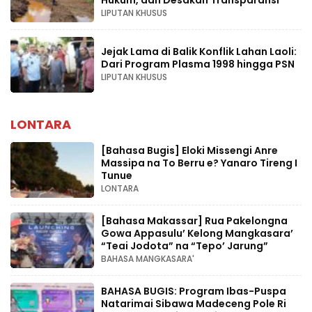
Hukum, dan Desakan Transparansi
LIPUTAN KHUSUS
Jejak Lama di Balik Konflik Lahan Laoli:
Dari Program Plasma 1998 hingga PSN
LIPUTAN KHUSUS
LONTARA
[Bahasa Bugis] ‎Eloki Missengi Anre
Massipa na To Berru e? Yanaro Tireng I
Tunue
LONTARA
[Bahasa Makassar] Rua Pakelongna
Gowa Appasulu’ Kelong Mangkasara’
“Teai Jodota” na “Tepo’ Jarung”
BAHASA MANGKASARA'
BAHASA BUGIS: Program Ibas-Puspa
Natarimai Sibawa Madeceng Pole Ri