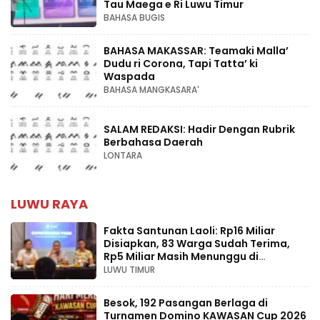
Tau Maega e Ri Luwu Timur
BAHASA BUGIS
BAHASA MAKASSAR: Teamaki Malla’
Dudu ri Corona, Tapi Tatta’ ki
Waspada
BAHASA MANGKASARA'
SALAM REDAKSI: Hadir Dengan Rubrik
Berbahasa Daerah
LONTARA
LUWU RAYA
Fakta Santunan Laoli: Rp16 Miliar
Disiapkan, 83 Warga Sudah Terima,
Rp5 Miliar Masih Menunggu di
Pengadilan
LUWU TIMUR
Besok, 192 Pasangan Berlaga di
Turnamen Domino KAWASAN Cup 2026