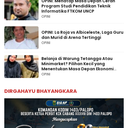
OPINI: Menatap Masa Depan Cerah
Program Studi Pendidikan Teknik
Informatika FTKOM UNCP
OPINI
OPINI: La Roja vs Albiceleste, Laga Guru
dan Murid di Arena Tertinggi
OPINI
Belanja di Warung Tetangga Atau
Minimarket? Pilihan Kecil yang
Menentukan Masa Depan Ekonomi
Palopo
OPINI
DIRGAHAYU BHAYANGKARA