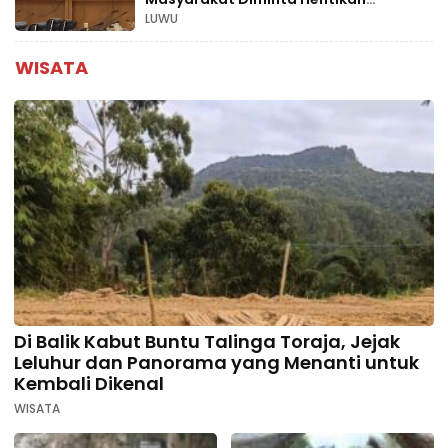
Aktivitas Ilegal
LUWU
WISATA
Di Balik Kabut Buntu Talinga Toraja, Jejak
Leluhur dan Panorama yang Menanti untuk
Kembali Dikenal
WISATA