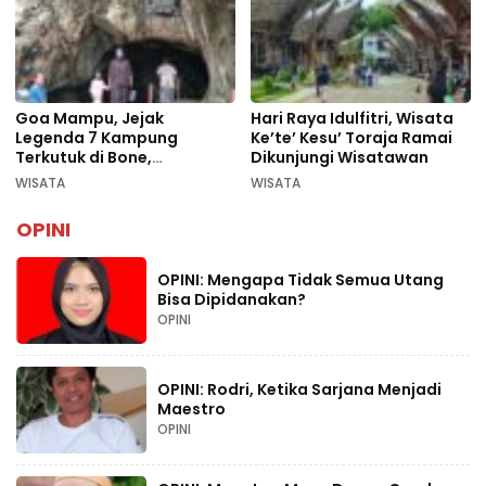
Goa Mampu, Jejak
Hari Raya Idulfitri, Wisata
Legenda 7 Kampung
Ke’te’ Kesu’ Toraja Ramai
Terkutuk di Bone,
Dikunjungi Wisatawan
Rekomendasi Liburan
WISATA
WISATA
Lebaran 2026
OPINI
OPINI: Mengapa Tidak Semua Utang
Bisa Dipidanakan?
OPINI
OPINI: Rodri, Ketika Sarjana Menjadi
Maestro
OPINI