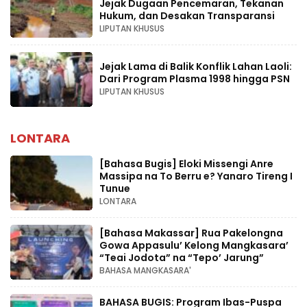
Jejak Dugaan Pencemaran, Tekanan
Hukum, dan Desakan Transparansi
LIPUTAN KHUSUS
Jejak Lama di Balik Konflik Lahan Laoli:
Dari Program Plasma 1998 hingga PSN
LIPUTAN KHUSUS
LONTARA
[Bahasa Bugis] ‎Eloki Missengi Anre
Massipa na To Berru e? Yanaro Tireng I
Tunue
LONTARA
[Bahasa Makassar] Rua Pakelongna
Gowa Appasulu’ Kelong Mangkasara’
“Teai Jodota” na “Tepo’ Jarung”
BAHASA MANGKASARA'
BAHASA BUGIS: Program Ibas-Puspa