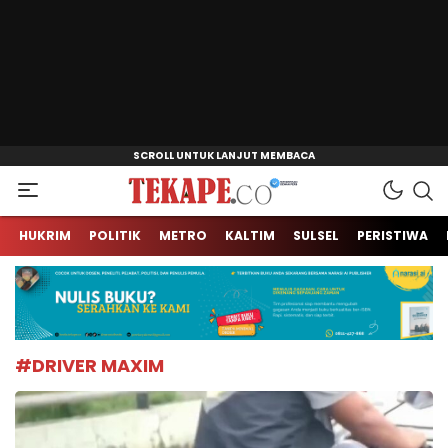
Jendela Informasi Kita
Tekape.co
HUKRIM
POLITIK
METRO
KALTIM
SULSEL
PERISTIWA
#DRIVER MAXIM