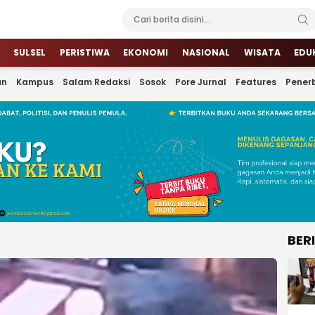
SULSEL
PERISTIWA
EKONOMI
NASIONAL
WISATA
EDU
an
Kampus
Salam Redaksi
Sosok
Pore Jurnal
Features
Penerb
BER