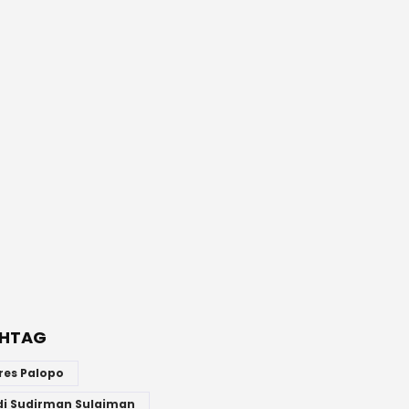
HTAG
res Palopo
di Sudirman Sulaiman