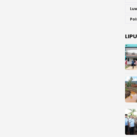
Luw
Pol
LIP