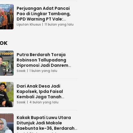
Perjuangan Adat Pancai
Pao di Lingkar Tambang,
DPD Warning PT Vale:
Jangan Abaikan Budaya
Liputan Khusus
11 bulan yang lalu
OK
Putra Berdarah Toraja
Robinson Tallupadang
Dipromosi Jadi Danrem
141/Toddopuli
Sosok
1 bulan yang lalu
Dari Anak Desa Jadi
Kapolsek, Ipda Faisal
Kembali Jaga Tanah
Kelahiran
Sosok
4 bulan yang lalu
Kakak Bupati Luwu Utara
Ditunjuk Jadi Makole
Baebunta ke-36, Berdarah