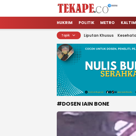
Tekape.co
Jendela Informasi Kita
HUKRIM
POLITIK
METRO
KALTIM
Liputan Khusus
Kesehat
Topik
#DOSEN IAIN BONE