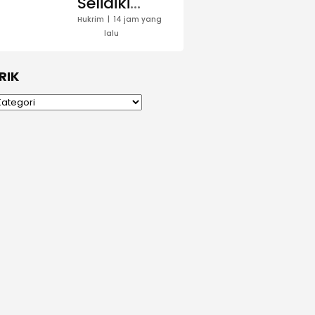
Kajaolaliddong
Selidiki
Dugaan
Hukrim
14 jam yang
lalu
Rokok Ilegal
di
Bulukumpa,
RIK
Pemilik
Rumah
Diperiksa