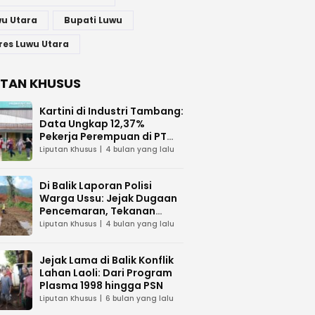
u Utara
Bupati Luwu
res Luwu Utara
UTAN KHUSUS
Kartini di Industri Tambang:
Data Ungkap 12,37%
Pekerja Perempuan di PT
Vale Indonesia
Liputan Khusus
4 bulan yang lalu
Di Balik Laporan Polisi
Warga Ussu: Jejak Dugaan
Pencemaran, Tekanan
Hukum, dan Desakan
Liputan Khusus
4 bulan yang lalu
Transparansi
Jejak Lama di Balik Konflik
Lahan Laoli: Dari Program
Plasma 1998 hingga PSN
Liputan Khusus
6 bulan yang lalu