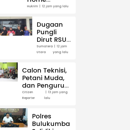
Industri
Hukrim
12 jam yang lalu
Liquid Vape
Mengandung
Dugaan
Etomidate
Pungli
Dirut RSUD
Tengku
Sumatera
12 jam
Utara
yang lalu
Mansyur
TJB
Semakin
Calon Teknisi,
Kuat
Petani Muda,
GEMMAKO
dan Pengurus
RI
P4S Lamellong
Citizen
13 jam yang
Lampirkan
Reporter
lalu
Ikuti Pelatihan
Laporan
Perakitan
Resmi
Smart Hydro
Polres
Loop di Desa
Bulukumba