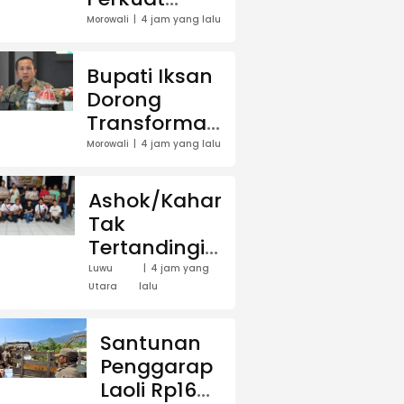
Kompetensi
Morowali
4 jam yang lalu
Tenaga
Medis untuk
Bupati Iksan
Dorong
Dorong
Transformasi
Transformasi
Pelayanan
Layanan
Morowali
4 jam yang lalu
Kesehatan
Kesehatan,
Kompetensi
Ashok/Kahar
Tenaga
Tak
Medis Jadi
Tertandingi,
Prioritas
Juara
Luwu
4 jam yang
Utara
lalu
Turnamen
Domino
KAWASAN
Santunan
Cup 2026
Penggarap
Bawa Pulang
Laoli Rp16