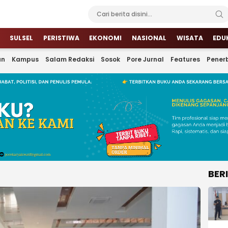
SULSEL
PERISTIWA
EKONOMI
NASIONAL
WISATA
EDU
an
Kampus
Salam Redaksi
Sosok
Pore Jurnal
Features
Penerb
BER