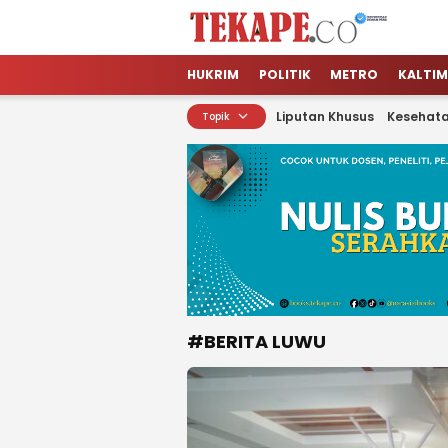
Tekape.co
Jendela Informasi Kita
HUKRIM
POLITIK
METRO
KALTIM
Liputan Khusus
Kesehat
Topik
#BERITA LUWU