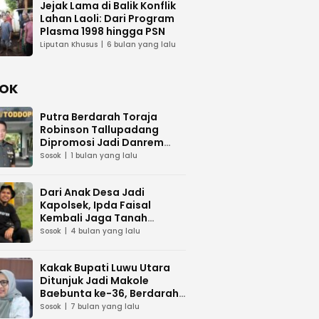
Jejak Lama di Balik Konflik
Lahan Laoli: Dari Program
Plasma 1998 hingga PSN
Liputan Khusus
6 bulan yang lalu
OK
Putra Berdarah Toraja
Robinson Tallupadang
Dipromosi Jadi Danrem
141/Toddopuli
Sosok
1 bulan yang lalu
Dari Anak Desa Jadi
Kapolsek, Ipda Faisal
Kembali Jaga Tanah
Kelahiran
Sosok
4 bulan yang lalu
Kakak Bupati Luwu Utara
Ditunjuk Jadi Makole
Baebunta ke-36, Berdarah
Luwu–Gowa
Sosok
7 bulan yang lalu