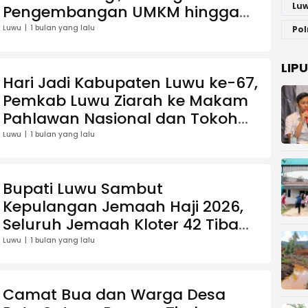
Luw
Pengembangan UMKM hingga
Pemberdayaan Keluarga
Luwu
1 bulan yang lalu
Pol
LIP
Hari Jadi Kabupaten Luwu ke-67,
Pemkab Luwu Ziarah ke Makam
Pahlawan Nasional dan Tokoh
Daerah
Luwu
1 bulan yang lalu
Bupati Luwu Sambut
Kepulangan Jemaah Haji 2026,
Seluruh Jemaah Kloter 42 Tiba
dengan Selamat
Luwu
1 bulan yang lalu
Camat Bua dan Warga Desa