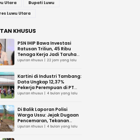
u Utara
Bupati Luwu
res Luwu Utara
UTAN KHUSUS
PSN IHIP Bawa Investasi
Ratusan Triliun, 45 Ribu
Tenaga Kerja Jadi Taruhan
di Balik Polemik Lahan Laoli
Liputan Khusus
22 jam yang lalu
Kartini di Industri Tambang:
Data Ungkap 12,37%
Pekerja Perempuan di PT
Vale Indonesia
Liputan Khusus
4 bulan yang lalu
Di Balik Laporan Polisi
Warga Ussu: Jejak Dugaan
Pencemaran, Tekanan
Hukum, dan Desakan
Liputan Khusus
4 bulan yang lalu
Transparansi