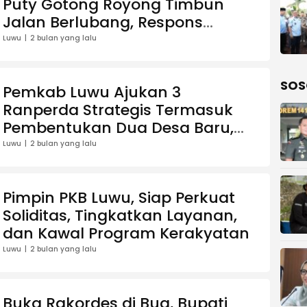
Puty Gotong Royong Timbun
Jalan Berlubang, Respons
Keluhan Masyarakat
Luwu
2 bulan yang lalu
SOS
Pemkab Luwu Ajukan 3
Ranperda Strategis Termasuk
Pembentukan Dua Desa Baru,
DPRD Setujui Penataan OPD
Luwu
2 bulan yang lalu
Pimpin PKB Luwu, Siap Perkuat
Soliditas, Tingkatkan Layanan,
dan Kawal Program Kerakyatan
Luwu
2 bulan yang lalu
Buka Rakordes di Bua, Bupati