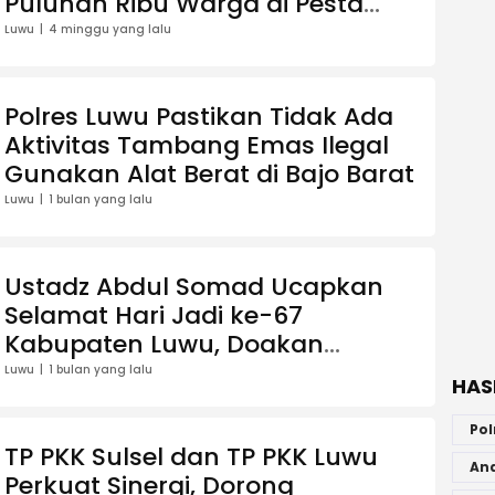
Puluhan Ribu Warga di Pesta
Rakyat
Luwu
4 minggu yang lalu
Polres Luwu Pastikan Tidak Ada
Aktivitas Tambang Emas Ilegal
Gunakan Alat Berat di Bajo Barat
Luwu
1 bulan yang lalu
Ustadz Abdul Somad Ucapkan
Selamat Hari Jadi ke-67
Kabupaten Luwu, Doakan
Daerah Makin Maju
Luwu
1 bulan yang lalu
HAS
Pol
TP PKK Sulsel dan TP PKK Luwu
An
Perkuat Sinergi, Dorong