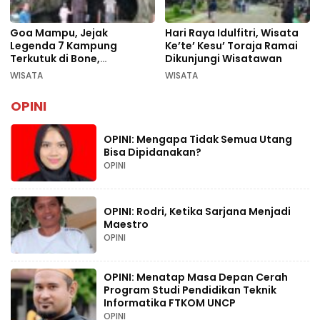
Goa Mampu, Jejak
Hari Raya Idulfitri, Wisata
Legenda 7 Kampung
Ke’te’ Kesu’ Toraja Ramai
Terkutuk di Bone,
Dikunjungi Wisatawan
Rekomendasi Liburan
WISATA
WISATA
Lebaran 2026
OPINI
OPINI: Mengapa Tidak Semua Utang
Bisa Dipidanakan?
OPINI
OPINI: Rodri, Ketika Sarjana Menjadi
Maestro
OPINI
OPINI: Menatap Masa Depan Cerah
Program Studi Pendidikan Teknik
Informatika FTKOM UNCP
OPINI