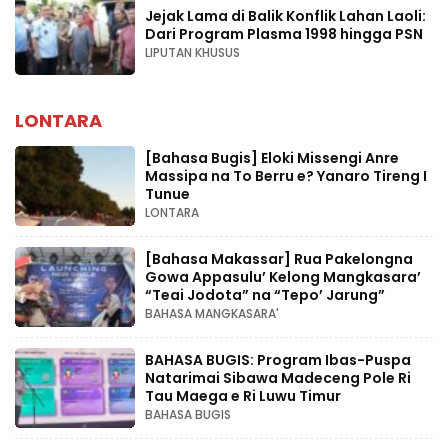
Jejak Lama di Balik Konflik Lahan Laoli:
Dari Program Plasma 1998 hingga PSN
LIPUTAN KHUSUS
LONTARA
[Bahasa Bugis] ‎Eloki Missengi Anre
Massipa na To Berru e? Yanaro Tireng I
Tunue
LONTARA
[Bahasa Makassar] Rua Pakelongna
Gowa Appasulu’ Kelong Mangkasara’
“Teai Jodota” na “Tepo’ Jarung”
BAHASA MANGKASARA'
BAHASA BUGIS: Program Ibas-Puspa
Natarimai Sibawa Madeceng Pole Ri
Tau Maega e Ri Luwu Timur
BAHASA BUGIS