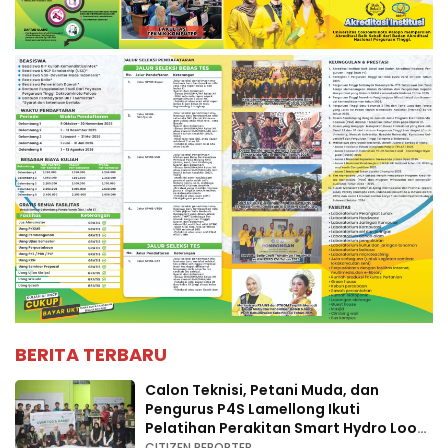
BERITA TERBARU
Calon Teknisi, Petani Muda, dan
Pengurus P4S Lamellong Ikuti
Pelatihan Perakitan Smart Hydro Loop
di Desa Kajaolaliddong
CITIZEN REPORTER