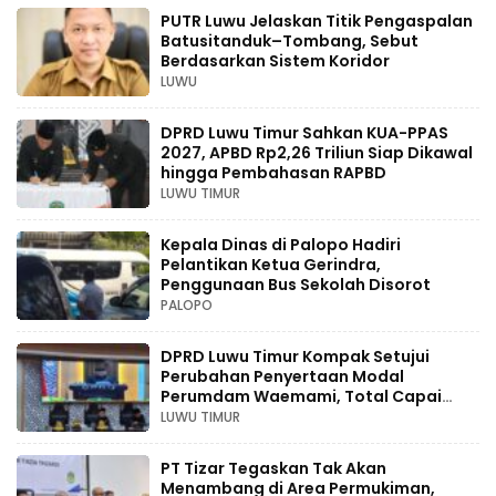
PUTR Luwu Jelaskan Titik Pengaspalan
Batusitanduk–Tombang, Sebut
Berdasarkan Sistem Koridor
LUWU
DPRD Luwu Timur Sahkan KUA-PPAS
2027, APBD Rp2,26 Triliun Siap Dikawal
hingga Pembahasan RAPBD
LUWU TIMUR
Kepala Dinas di Palopo Hadiri
Pelantikan Ketua Gerindra,
Penggunaan Bus Sekolah Disorot
PALOPO
DPRD Luwu Timur Kompak Setujui
Perubahan Penyertaan Modal
Perumdam Waemami, Total Capai
Rp131,68 Miliar Hingga 2030
LUWU TIMUR
PT Tizar Tegaskan Tak Akan
Menambang di Area Permukiman,