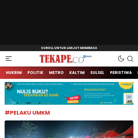
Jendela Informasi Kita
Tekape.co
HUKRIM
POLITIK
METRO
KALTIM
SULSEL
PERISTIWA
#PELAKU UMKM