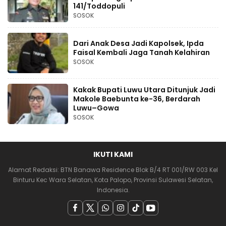
141/Toddopuli
SOSOK
Dari Anak Desa Jadi Kapolsek, Ipda
Faisal Kembali Jaga Tanah Kelahiran
SOSOK
Kakak Bupati Luwu Utara Ditunjuk Jadi
Makole Baebunta ke-36, Berdarah
Luwu–Gowa
SOSOK
IKUTI KAMI
Alamat Redaksi: BTN Banawa Residence Blok B/4 RT 001/RW 003 Kel
Binturu Kec Wara Selatan, Kota Palopo, Provinsi Sulawesi Selatan,
Indonesia.