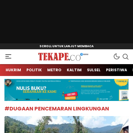
Jendela Informasi Kita
Tekape.co
HUKRIM
POLITIK
METRO
KALTIM
SULSEL
PERISTIWA
#DUGAAN PENCEMARAN LINGKUNGAN