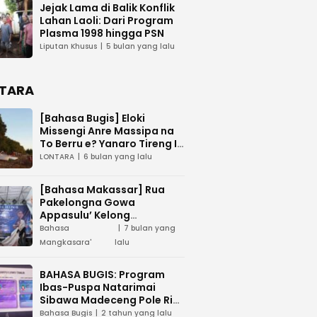
Jejak Lama di Balik Konflik
Lahan Laoli: Dari Program
Plasma 1998 hingga PSN
Liputan Khusus
5 bulan yang lalu
TARA
[Bahasa Bugis] ‎Eloki
Missengi Anre Massipa na
To Berru e? Yanaro Tireng I
Tunue
LONTARA
6 bulan yang lalu
[Bahasa Makassar] Rua
Pakelongna Gowa
Appasulu’ Kelong
Mangkasara’ “Teai Jodota”
Bahasa
7 bulan yang
na “Tepo’ Jarung”
Mangkasara'
lalu
BAHASA BUGIS: Program
Ibas-Puspa Natarimai
Sibawa Madeceng Pole Ri
Tau Maega e Ri Luwu Timur
Bahasa Bugis
2 tahun yang lalu