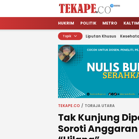
Tekape.co
Jendela Informasi Kita
HUKRIM
POLITIK
METRO
KALTIM
Liputan Khusus
Kesehat
Topik
TEKAPE.CO
TORAJA UTARA
Tak Kunjung Dip
Soroti Anggaran