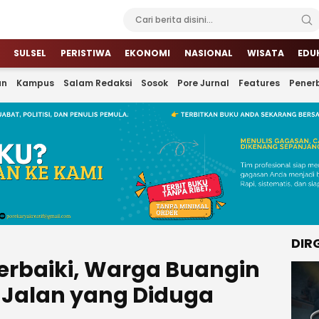
SULSEL
PERISTIWA
EKONOMI
NASIONAL
WISATA
EDU
an
Kampus
Salam Redaksi
Sosok
Pore Jurnal
Features
Penerb
DIR
erbaiki, Warga Buangin
 Jalan yang Diduga