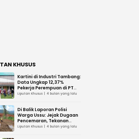
UTAN KHUSUS
Kartini di Industri Tambang:
Data Ungkap 12,37%
Pekerja Perempuan di PT
Vale Indonesia
Liputan Khusus
4 bulan yang lalu
Di Balik Laporan Polisi
Warga Ussu: Jejak Dugaan
Pencemaran, Tekanan
Hukum, dan Desakan
Liputan Khusus
4 bulan yang lalu
Transparansi