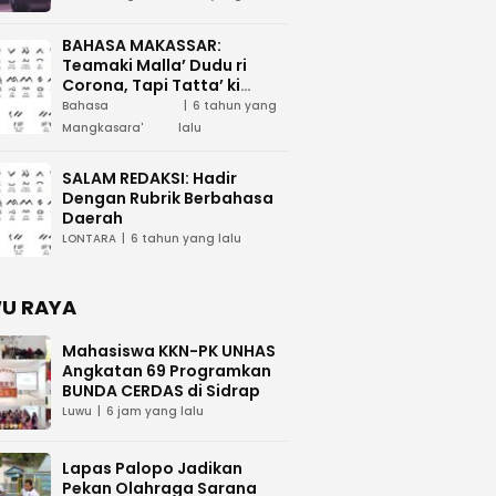
BAHASA MAKASSAR:
Teamaki Malla’ Dudu ri
Corona, Tapi Tatta’ ki
Waspada
Bahasa
6 tahun yang
Mangkasara'
lalu
SALAM REDAKSI: Hadir
Dengan Rubrik Berbahasa
Daerah
LONTARA
6 tahun yang lalu
U RAYA
Mahasiswa KKN-PK UNHAS
Angkatan 69 Programkan
BUNDA CERDAS di Sidrap
Luwu
6 jam yang lalu
Lapas Palopo Jadikan
Pekan Olahraga Sarana