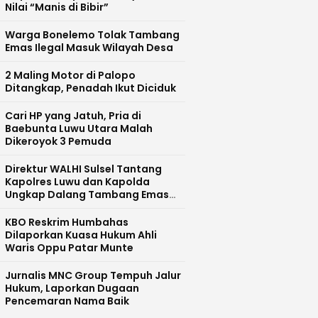
Nilai “Manis di Bibir”
Warga Bonelemo Tolak Tambang
Emas Ilegal Masuk Wilayah Desa
2 Maling Motor di Palopo
Ditangkap, Penadah Ikut Diciduk
Cari HP yang Jatuh, Pria di
Baebunta Luwu Utara Malah
Dikeroyok 3 Pemuda
Direktur WALHI Sulsel Tantang
Kapolres Luwu dan Kapolda
Ungkap Dalang Tambang Emas
Ilegal di Bajo Barat
KBO Reskrim Humbahas
Dilaporkan Kuasa Hukum Ahli
Waris Oppu Patar Munte
Jurnalis MNC Group Tempuh Jalur
Hukum, Laporkan Dugaan
Pencemaran Nama Baik