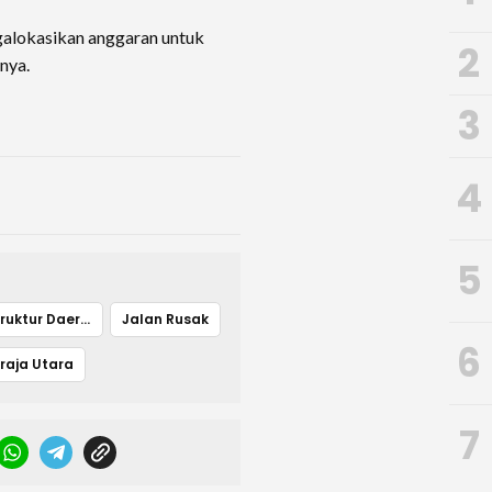
alokasikan anggaran untuk
2
nya.
3
4
5
Infrastruktur Daerah
Jalan Rusak
6
raja Utara
7