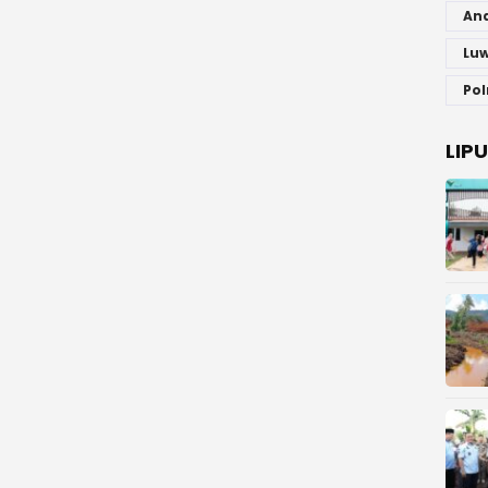
An
Luw
Pol
LIP