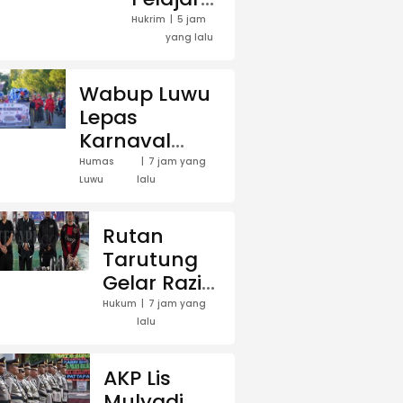
15
Hukrim
5 jam
yang lalu
Tahun,
Pria di
Luwu
Wabup Luwu
Utara
Lepas
Diciduk
Karnaval
Polisi
Budaya Bumi
Humas
7 jam yang
Luwu
lalu
Sawerigading,
Dorong
Generasi
Rutan
Muda Cintai
Tarutung
Warisan
Gelar Razia
Leluhur
Mendadak,
Hukum
7 jam yang
lalu
Sejumlah
Barang
Terlarang
AKP Lis
Diamankan
Mulyadi