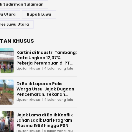
di Sudirman Sulaiman
u Utara
Bupati Luwu
res Luwu Utara
UTAN KHUSUS
Kartini di Industri Tambang:
Data Ungkap 12,37%
Pekerja Perempuan di PT
Vale Indonesia
Liputan Khusus
4 bulan yang lalu
Di Balik Laporan Polisi
Warga Ussu: Jejak Dugaan
Pencemaran, Tekanan
Hukum, dan Desakan
Liputan Khusus
4 bulan yang lalu
Transparansi
Jejak Lama di Balik Konflik
Lahan Laoli: Dari Program
Plasma 1998 hingga PSN
Liputan Khusus
6 bulan yang lalu