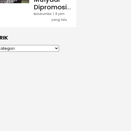
Dipromosi
Jadi Kabag
Bulukumba
8 jam
yang lalu
Ren, Polres
Bulukumba
Rombak
RIK
Sejumlah
Jabatan