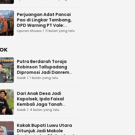
Perjuangan Adat Pancai
Pao di Lingkar Tambang,
DPD Warning PT Vale:
Jangan Abaikan Budaya
Liputan Khusus
11 bulan yang lalu
OK
Putra Berdarah Toraja
Robinson Tallupadang
Dipromosi Jadi Danrem
141/Toddopuli
Sosok
1 bulan yang lalu
Dari Anak Desa Jadi
Kapolsek, Ipda Faisal
Kembali Jaga Tanah
Kelahiran
Sosok
4 bulan yang lalu
Kakak Bupati Luwu Utara
Ditunjuk Jadi Makole