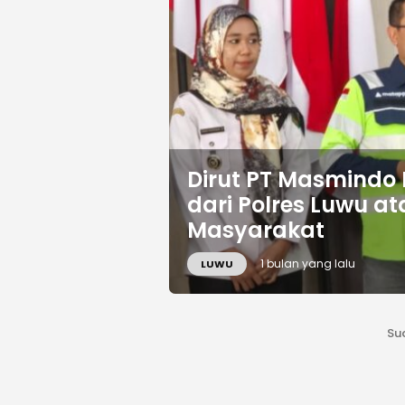
Dirut PT Masmindo
dari Polres Luwu 
Masyarakat
1 bulan yang lalu
LUWU
Su