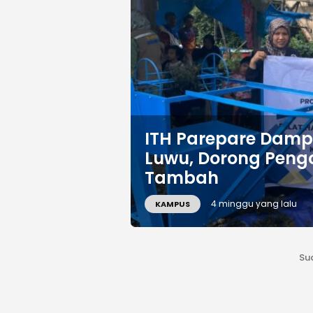
ITH Parepare Dampi
Luwu, Dorong Peng
Tambah
4 minggu yang lalu
KAMPUS
Su