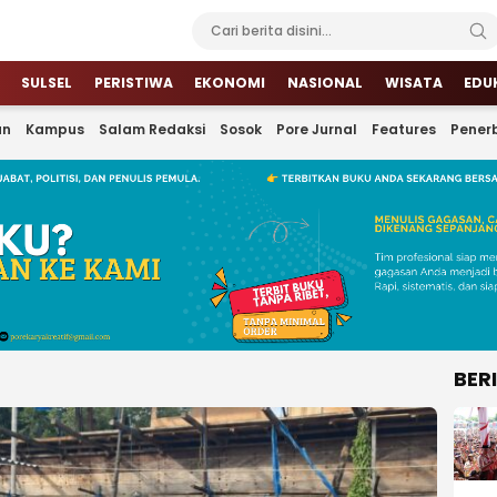
SULSEL
PERISTIWA
EKONOMI
NASIONAL
WISATA
EDU
an
Kampus
Salam Redaksi
Sosok
Pore Jurnal
Features
Penerb
BER