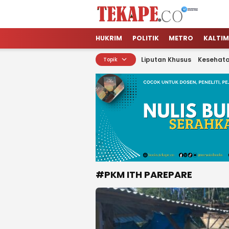
Tekape.co
Jendela Informasi Kita
HUKRIM
POLITIK
METRO
KALTIM
Liputan Khusus
Kesehat
Topik
#PKM ITH PAREPARE