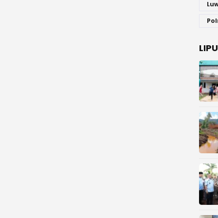
Luw
Pol
LIP