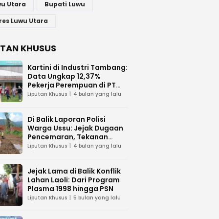
u Utara
Bupati Luwu
res Luwu Utara
UTAN KHUSUS
Kartini di Industri Tambang:
Data Ungkap 12,37%
Pekerja Perempuan di PT
Vale Indonesia
Liputan Khusus
4 bulan yang lalu
Di Balik Laporan Polisi
Warga Ussu: Jejak Dugaan
Pencemaran, Tekanan
Hukum, dan Desakan
Liputan Khusus
4 bulan yang lalu
Transparansi
Jejak Lama di Balik Konflik
Lahan Laoli: Dari Program
Plasma 1998 hingga PSN
Liputan Khusus
5 bulan yang lalu