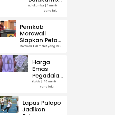
Andi Edy
Bulukumba
1 menit
yang lalu
Manaf
Lepas
Kontingen
Pemkab
Jamnas
Morowali
dan
Siapkan Peta
Tekankan
Jalan Iptek,
Morowali
31 menit yang lalu
Penguatan
Perkuat Riset
Karakter
dan Inovasi
Harga
Generasi
untuk
Emas
Muda
Pembangunan
Pegadaian
Daerah
Hari Ini, 6
Ekobis
40 menit
yang lalu
Agustus
2026:
Antam
Lapas Palopo
Tembus
Jadikan