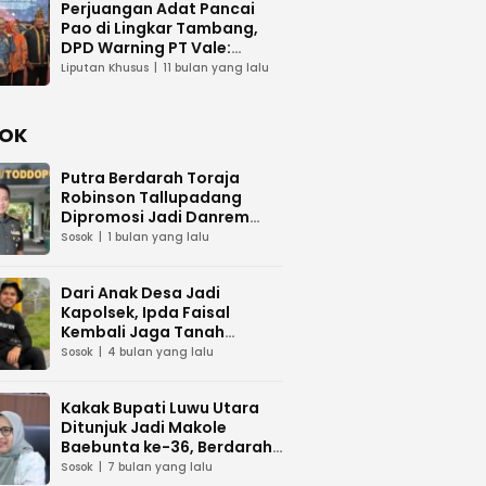
Perjuangan Adat Pancai
Pao di Lingkar Tambang,
DPD Warning PT Vale:
Jangan Abaikan Budaya
Liputan Khusus
11 bulan yang lalu
OK
Putra Berdarah Toraja
Robinson Tallupadang
Dipromosi Jadi Danrem
141/Toddopuli
Sosok
1 bulan yang lalu
Dari Anak Desa Jadi
Kapolsek, Ipda Faisal
Kembali Jaga Tanah
Kelahiran
Sosok
4 bulan yang lalu
Kakak Bupati Luwu Utara
Ditunjuk Jadi Makole
Baebunta ke-36, Berdarah
Luwu–Gowa
Sosok
7 bulan yang lalu