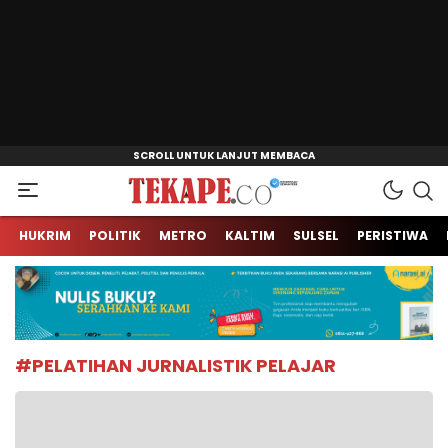
Jendela Informasi Kita
Tekape.co
HUKRIM
POLITIK
METRO
KALTIM
SULSEL
PERISTIWA
#PELATIHAN JURNALISTIK PELAJAR