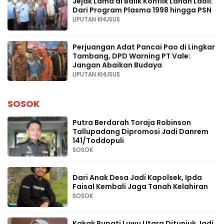
Jejak Lama di Balik Konflik Lahan Laoli:
Dari Program Plasma 1998 hingga PSN
LIPUTAN KHUSUS
Perjuangan Adat Pancai Pao di Lingkar
Tambang, DPD Warning PT Vale:
Jangan Abaikan Budaya
LIPUTAN KHUSUS
SOSOK
Putra Berdarah Toraja Robinson
Tallupadang Dipromosi Jadi Danrem
141/Toddopuli
SOSOK
Dari Anak Desa Jadi Kapolsek, Ipda
Faisal Kembali Jaga Tanah Kelahiran
SOSOK
Kakak Bupati Luwu Utara Ditunjuk Jadi