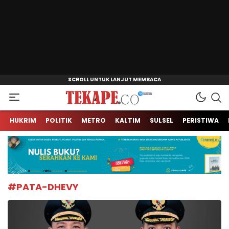
Jendela Informasi Kita
Tekape.co
HUKRIM
POLITIK
METRO
KALTIM
SULSEL
PERISTIWA
#PATA-DHEVY