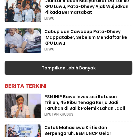
Diantar Ribuan Masyarakat Daftar ke
KPU Luwu, Pata-Dhevy Ajak Wujudkan
Pilkada Bermartabat
LUWU
Cabup dan Cawabup Pata-Dhevy
‘Mappatabe’, Sebelum Mendaftar ke
KPU Luwu
LUWU
Tampilkan Lebih Banyak
BERITA TERKINI
PSN IHIP Bawa Investasi Ratusan
Triliun, 45 Ribu Tenaga Kerja Jadi
Taruhan di Balik Polemik Lahan Laoli
LIPUTAN KHUSUS
Cetak Mahasiswa Kritis dan
Berpengaruh, BEM UNCP Gelar