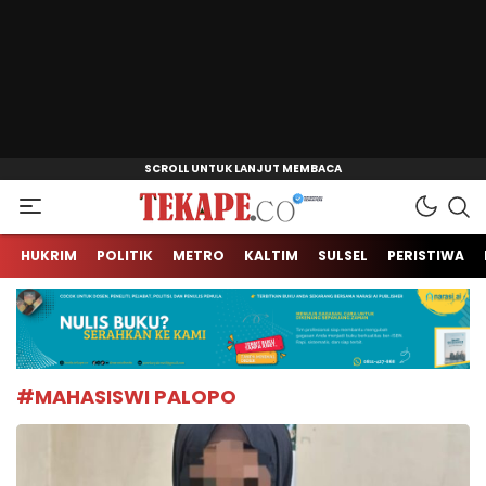
Jendela Informasi Kita
Tekape.co
HUKRIM
POLITIK
METRO
KALTIM
SULSEL
PERISTIWA
#MAHASISWI PALOPO