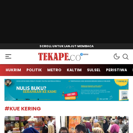
Jendela Informasi Kita
Tekape.co
HUKRIM
POLITIK
METRO
KALTIM
SULSEL
PERISTIWA
#KUE KERING