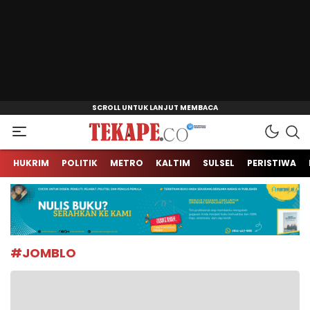
Jendela Informasi Kita
Tekape.co
HUKRIM
POLITIK
METRO
KALTIM
SULSEL
PERISTIWA
#JOMBLO