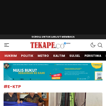
Jendela Informasi Kita
Tekape.co
HUKRIM
POLITIK
METRO
KALTIM
SULSEL
PERISTIWA
#E-KTP