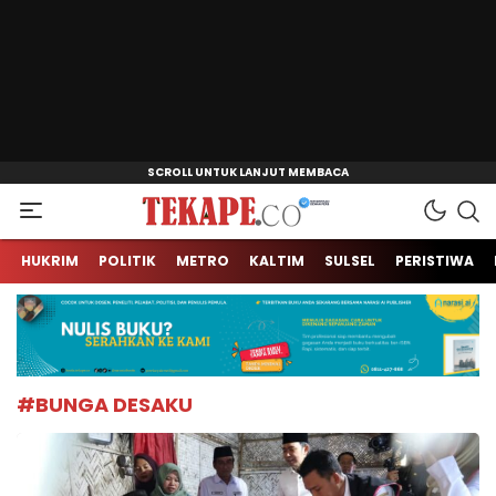
Jendela Informasi Kita
Tekape.co
HUKRIM
POLITIK
METRO
KALTIM
SULSEL
PERISTIWA
#BUNGA DESAKU