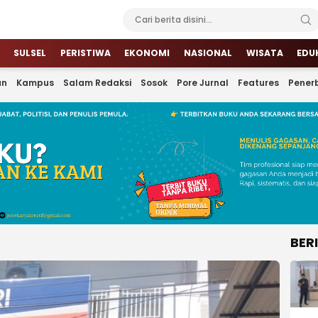
SULSEL
PERISTIWA
EKONOMI
NASIONAL
WISATA
EDU
an
Kampus
Salam Redaksi
Sosok
Pore Jurnal
Features
Penerb
BER