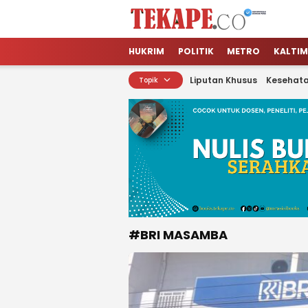
Tekape.co
Jendela Informasi Kita
HUKRIM
POLITIK
METRO
KALTIM
Liputan Khusus
Kesehat
Topik
#BRI MASAMBA