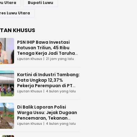
u Utara
Bupati Luwu
res Luwu Utara
UTAN KHUSUS
PSN IHIP Bawa Investasi
Ratusan Triliun, 45 Ribu
Tenaga Kerja Jadi Taruhan
di Balik Polemik Lahan Laoli
Liputan Khusus
21 jam yang lalu
Kartini di Industri Tambang:
Data Ungkap 12,37%
Pekerja Perempuan di PT
Vale Indonesia
Liputan Khusus
4 bulan yang lalu
Di Balik Laporan Polisi
Warga Ussu: Jejak Dugaan
Pencemaran, Tekanan
Hukum, dan Desakan
Liputan Khusus
4 bulan yang lalu
Transparansi