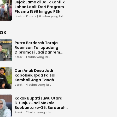
Jejak Lama di Balik Konflik
Lahan Laoli: Dari Program
Plasma 1998 hingga PSN
Liputan Khusus
6 bulan yang lalu
OK
Putra Berdarah Toraja
Robinson Tallupadang
Dipromosi Jadi Danrem
141/Toddopuli
Sosok
1 bulan yang lalu
Dari Anak Desa Jadi
Kapolsek, Ipda Faisal
Kembali Jaga Tanah
Kelahiran
Sosok
4 bulan yang lalu
Kakak Bupati Luwu Utara
Ditunjuk Jadi Makole
Baebunta ke-36, Berdarah
Luwu–Gowa
Sosok
7 bulan yang lalu