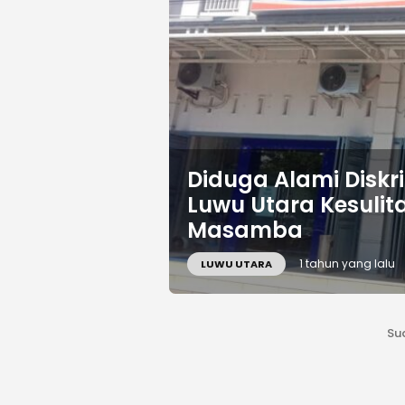
Diduga Alami Diskri
Luwu Utara Kesulita
Masamba
1 tahun yang lalu
LUWU UTARA
Su