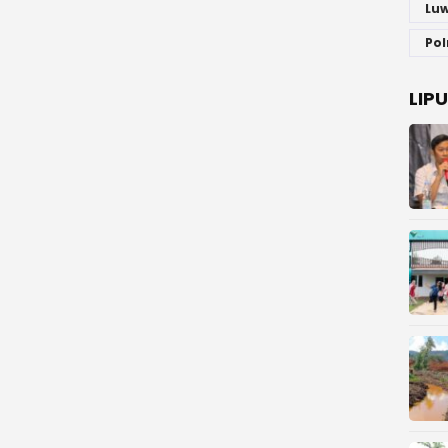
Luw
Pol
LIP