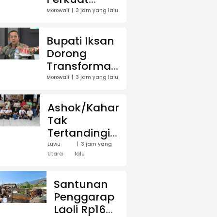
Kompetensi
Morowali
3 jam yang lalu
Tenaga
Medis untuk
Bupati Iksan
Dorong
Dorong
Transformasi
Transformasi
Pelayanan
Layanan
Morowali
3 jam yang lalu
Kesehatan
Kesehatan,
Kompetensi
Ashok/Kahar
Tenaga
Tak
Medis Jadi
Tertandingi,
Prioritas
Juara
Luwu
3 jam yang
Utara
lalu
Turnamen
Domino
KAWASAN
Santunan
Cup 2026
Penggarap
Bawa Pulang
Laoli Rp16