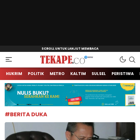
Jendela Informasi Kita
Tekape.co
HUKRIM
POLITIK
METRO
KALTIM
SULSEL
PERISTIWA
#BERITA DUKA