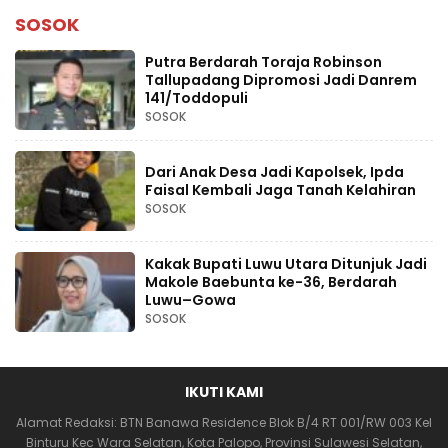
SOSOK
Putra Berdarah Toraja Robinson
Tallupadang Dipromosi Jadi Danrem
141/Toddopuli
SOSOK
Dari Anak Desa Jadi Kapolsek, Ipda
Faisal Kembali Jaga Tanah Kelahiran
SOSOK
Kakak Bupati Luwu Utara Ditunjuk Jadi
Makole Baebunta ke-36, Berdarah
Luwu–Gowa
SOSOK
IKUTI KAMI
Alamat Redaksi: BTN Banawa Residence Blok B/4 RT 001/RW 003 Kel
Binturu Kec Wara Selatan, Kota Palopo, Provinsi Sulawesi Selatan,