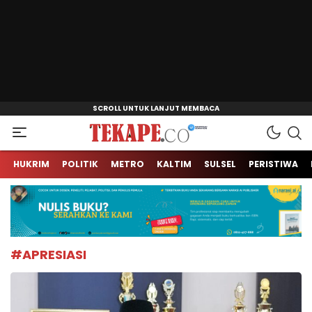
Jendela Informasi Kita
Tekape.co
HUKRIM
POLITIK
METRO
KALTIM
SULSEL
PERISTIWA
#APRESIASI