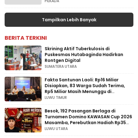
PILKADA
Tampilkan Lebih Banyak
BERITA TERKINI
Skrining Aktif Tuberkulosis di
Puskesmas Hutabaginda Hadirkan
Rontgen Digital
SUMATERA UTARA
Fakta Santunan Laoli: Rp16 Miliar
Disiapkan, 83 Warga Sudah Terima,
Rp5 Miliar Masih Menunggu di
Pengadilan
LUWU TIMUR
Besok, 192 Pasangan Berlaga di
Turnamen Domino KAWASAN Cup 2026
Masamba, Perebutkan Hadiah Rp35
Juta
LUWU UTARA