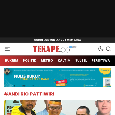
Jendela Informasi Kita
Tekape.co
HUKRIM
POLITIK
METRO
KALTIM
SULSEL
PERISTIWA
#ANDI RIO PATTIWIRI