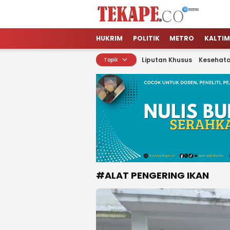
Tekape.co
Jendela Informasi Kita
HUKRIM
POLITIK
METRO
KALTIM
Liputan Khusus
Kesehat
Topik
#ALAT PENGERING IKAN