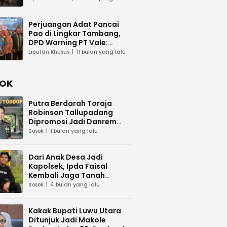
Perjuangan Adat Pancai
Pao di Lingkar Tambang,
DPD Warning PT Vale:
Jangan Abaikan Budaya
Liputan Khusus
11 bulan yang lalu
OK
Putra Berdarah Toraja
Robinson Tallupadang
Dipromosi Jadi Danrem
141/Toddopuli
Sosok
1 bulan yang lalu
Dari Anak Desa Jadi
Kapolsek, Ipda Faisal
Kembali Jaga Tanah
Kelahiran
Sosok
4 bulan yang lalu
Kakak Bupati Luwu Utara
Ditunjuk Jadi Makole