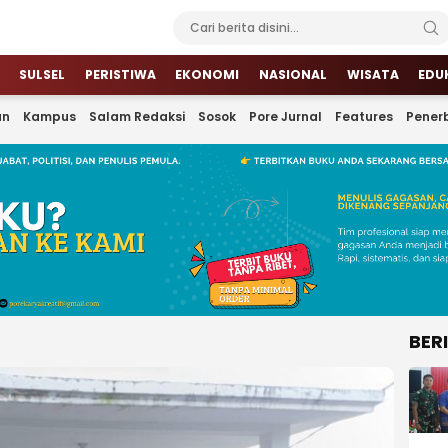
SULSEL
PERISTIWA
EKONOMI
NASIONAL
WISATA
EDU
an
Kampus
Salam Redaksi
Sosok
Pore Jurnal
Features
Penerb
BER