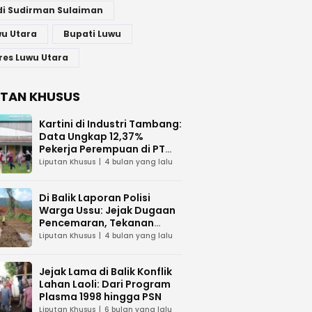
di Sudirman Sulaiman
u Utara
Bupati Luwu
res Luwu Utara
UTAN KHUSUS
Kartini di Industri Tambang:
Data Ungkap 12,37%
Pekerja Perempuan di PT
Vale Indonesia
Liputan Khusus
4 bulan yang lalu
Di Balik Laporan Polisi
Warga Ussu: Jejak Dugaan
Pencemaran, Tekanan
Hukum, dan Desakan
Liputan Khusus
4 bulan yang lalu
Transparansi
Jejak Lama di Balik Konflik
Lahan Laoli: Dari Program
Plasma 1998 hingga PSN
Liputan Khusus
6 bulan yang lalu