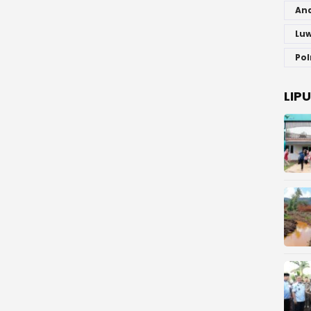
An
Luw
Pol
LIP