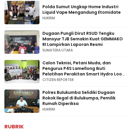
Polda Sumut Ungkap Home Industri
Liquid Vape Mengandung Etomidate
HUKRIM
Dugaan Pungli Dirut RSUD Tengku
Mansyur TJB Semakin Kuat GEMMAKO
RI Lampirkan Laporan Resmi
SUMATERA UTARA
Calon Teknisi, Petani Muda, dan
Pengurus P4S Lamellong Ikuti
Pelatihan Perakitan Smart Hydro Loop
di Desa Kajaolaliddong
CITIZEN REPORTER
Polres Bulukumba Selidiki Dugaan
Rokok Ilegal di Bulukumpa, Pemilik
Rumah Diperiksa
HUKRIM
RUBRIK