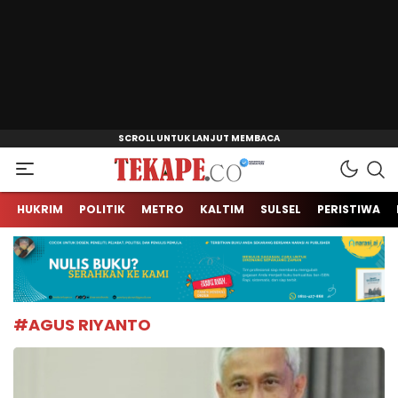
Jendela Informasi Kita
Tekape.co
HUKRIM
POLITIK
METRO
KALTIM
SULSEL
PERISTIWA
#AGUS RIYANTO