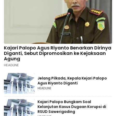
Kajari Palopo Agus Riyanto Benarkan Dirinya
Diganti, Sebut Dipromosikan ke Kejaksaan
Agung
HEADLINE
Jelang Pilkada, Kepala Kejari Palopo
Agus Riyanto Diganti
HEADLINE
Kajari Palopo Bungkam Soal
Kelanjutan Kasus Dugaan Korupsi di
RSUD Sawerigading