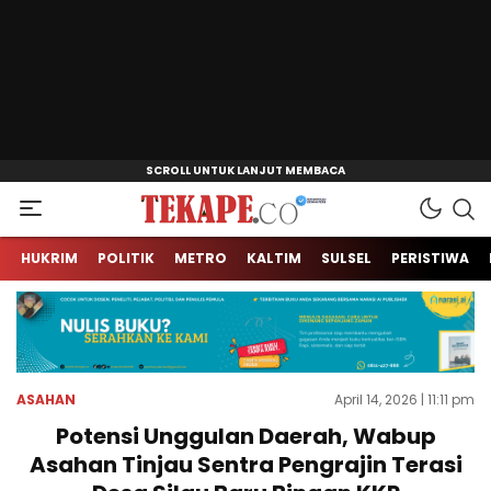
Jendela Informasi Kita
Tekape.co
HUKRIM
POLITIK
METRO
KALTIM
SULSEL
PERISTIWA
ASAHAN
April 14, 2026 | 11:11 pm
Potensi Unggulan Daerah, Wabup
Asahan Tinjau Sentra Pengrajin Terasi