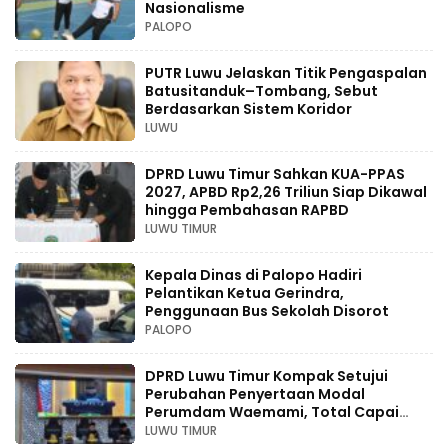
Nasionalisme
PALOPO
PUTR Luwu Jelaskan Titik Pengaspalan
Batusitanduk–Tombang, Sebut
Berdasarkan Sistem Koridor
LUWU
DPRD Luwu Timur Sahkan KUA-PPAS
2027, APBD Rp2,26 Triliun Siap Dikawal
hingga Pembahasan RAPBD
LUWU TIMUR
Kepala Dinas di Palopo Hadiri
Pelantikan Ketua Gerindra,
Penggunaan Bus Sekolah Disorot
PALOPO
DPRD Luwu Timur Kompak Setujui
Perubahan Penyertaan Modal
Perumdam Waemami, Total Capai
Rp131,68 Miliar Hingga 2030
LUWU TIMUR