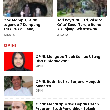
Goa Mampu, Jejak
Hari Raya Idulfitri, Wisata
Legenda 7 Kampung
Ke’te’ Kesu’ Toraja Ramai
Terkutuk di Bone,
Dikunjungi Wisatawan
Rekomendasi Liburan
WISATA
WISATA
Lebaran 2026
OPINI
OPINI: Mengapa Tidak Semua Utang
Bisa Dipidanakan?
OPINI
OPINI: Rodri, Ketika Sarjana Menjadi
Maestro
OPINI
OPINI: Menatap Masa Depan Cerah
Program Studi Pendidikan Teknik