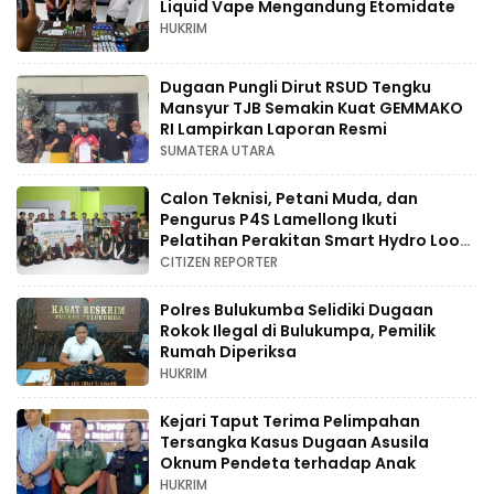
Liquid Vape Mengandung Etomidate
HUKRIM
Dugaan Pungli Dirut RSUD Tengku
Mansyur TJB Semakin Kuat GEMMAKO
RI Lampirkan Laporan Resmi
SUMATERA UTARA
Calon Teknisi, Petani Muda, dan
Pengurus P4S Lamellong Ikuti
Pelatihan Perakitan Smart Hydro Loop
di Desa Kajaolaliddong
CITIZEN REPORTER
Polres Bulukumba Selidiki Dugaan
Rokok Ilegal di Bulukumpa, Pemilik
Rumah Diperiksa
HUKRIM
Kejari Taput Terima Pelimpahan
Tersangka Kasus Dugaan Asusila
Oknum Pendeta terhadap Anak
HUKRIM