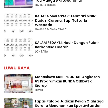
Tau Maega e Ri Luwu Timur
BAHASA BUGIS
BAHASA MAKASSAR: Teamaki Malla’
Dudu ri Corona, Tapi Tatta’ ki
Waspada
BAHASA MANGKASARA'
SALAM REDAKSI: Hadir Dengan Rubrik
Berbahasa Daerah
LONTARA
LUWU RAYA
Mahasiswa KKN-PK UNHAS Angkatan
69 Programkan BUNDA CERDAS di
Sidrap
LUWU
Lapas Palopo Jadikan Pekan Olahraga
Sarana Menanamkan Sportivitas dan