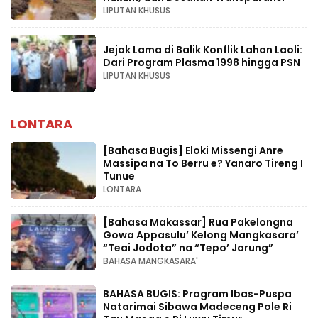
LIPUTAN KHUSUS
Jejak Lama di Balik Konflik Lahan Laoli:
Dari Program Plasma 1998 hingga PSN
LIPUTAN KHUSUS
LONTARA
[Bahasa Bugis] ‎Eloki Missengi Anre
Massipa na To Berru e? Yanaro Tireng I
Tunue
LONTARA
[Bahasa Makassar] Rua Pakelongna
Gowa Appasulu’ Kelong Mangkasara’
“Teai Jodota” na “Tepo’ Jarung”
BAHASA MANGKASARA'
BAHASA BUGIS: Program Ibas-Puspa
Natarimai Sibawa Madeceng Pole Ri