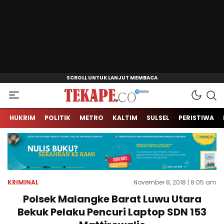
Jendela Informasi Kita
Tekape.co
HUKRIM
POLITIK
METRO
KALTIM
SULSEL
PERISTIWA
KRIMINAL
November 8, 2018 | 8:05 am
Polsek Malangke Barat Luwu Utara
Bekuk Pelaku Pencuri Laptop SDN 153