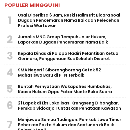
POPULER MINGGU INI
Usai Diperiksa 6 Jam, Reski Halim Irit Bicara soal
1
Dugaan Pencemaran Nama Baik dan Pelecehan
Profesi Wartawan
2
Jurnalis MNC Group Tempuh Jalur Hukum,
Laporkan Dugaan Pencemaran Nama Baik
3
Kepala Dinas di Palopo Hadiri Pelantikan Ketua
Gerindra, Penggunaan Bus Sekolah Disorot
4
SMA Negeri 1 Siborongborong Cetak 92
Mahasiswa Baru di PTN Terbaik
5
Bantah Pernyataan Wakapolres Humbahas,
Kuasa Hukum Oppu Patar Munte Buka Suara
6
21 Lapak di Eks Lokalisasi Krengseng Dibongkar,
Pemkab Sidoarjo Tuntaskan Penataan Kawasan
Menjawab Semua Tudingan: Pemkab Luwu Timur
7
Beberkan Fakta Hukum dan Santunan di Balik