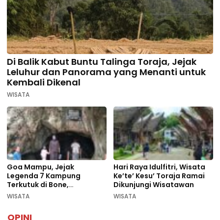
Di Balik Kabut Buntu Talinga Toraja, Jejak
Leluhur dan Panorama yang Menanti untuk
Kembali Dikenal
WISATA
Goa Mampu, Jejak
Hari Raya Idulfitri, Wisata
Legenda 7 Kampung
Ke’te’ Kesu’ Toraja Ramai
Terkutuk di Bone,
Dikunjungi Wisatawan
Rekomendasi Liburan
WISATA
WISATA
Lebaran 2026
OPINI