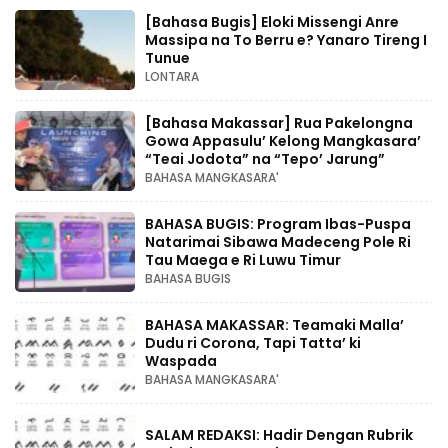
[Bahasa Bugis] ‎Eloki Missengi Anre
Massipa na To Berru e? Yanaro Tireng I
Tunue
LONTARA
[Bahasa Makassar] Rua Pakelongna
Gowa Appasulu’ Kelong Mangkasara’
“Teai Jodota” na “Tepo’ Jarung”
BAHASA MANGKASARA'
BAHASA BUGIS: Program Ibas-Puspa
Natarimai Sibawa Madeceng Pole Ri
Tau Maega e Ri Luwu Timur
BAHASA BUGIS
BAHASA MAKASSAR: Teamaki Malla’
Dudu ri Corona, Tapi Tatta’ ki
Waspada
BAHASA MANGKASARA'
SALAM REDAKSI: Hadir Dengan Rubrik