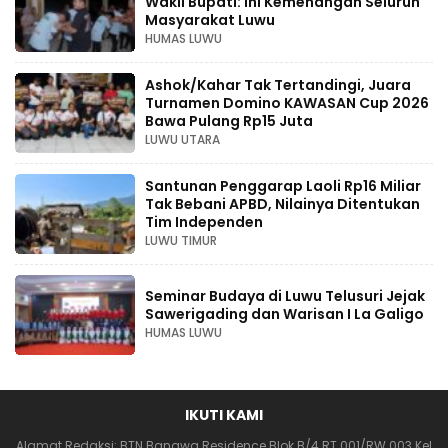
Wakil Bupati: Ini Kemenangan Seluruh
Masyarakat Luwu
HUMAS LUWU
Ashok/Kahar Tak Tertandingi, Juara
Turnamen Domino KAWASAN Cup 2026
Bawa Pulang Rp15 Juta
LUWU UTARA
Santunan Penggarap Laoli Rp16 Miliar
Tak Bebani APBD, Nilainya Ditentukan
Tim Independen
LUWU TIMUR
Seminar Budaya di Luwu Telusuri Jejak
Sawerigading dan Warisan I La Galigo
HUMAS LUWU
IKUTI KAMI
Alamat Redaksi: BTN Banawa Residence Blok B/4 RT 001/RW 003 Kel