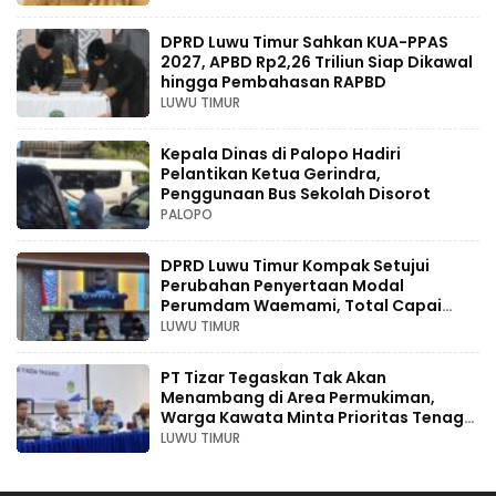
DPRD Luwu Timur Sahkan KUA-PPAS
2027, APBD Rp2,26 Triliun Siap Dikawal
hingga Pembahasan RAPBD
LUWU TIMUR
Kepala Dinas di Palopo Hadiri
Pelantikan Ketua Gerindra,
Penggunaan Bus Sekolah Disorot
PALOPO
DPRD Luwu Timur Kompak Setujui
Perubahan Penyertaan Modal
Perumdam Waemami, Total Capai
Rp131,68 Miliar Hingga 2030
LUWU TIMUR
PT Tizar Tegaskan Tak Akan
Menambang di Area Permukiman,
Warga Kawata Minta Prioritas Tenaga
Kerja Lokal
LUWU TIMUR