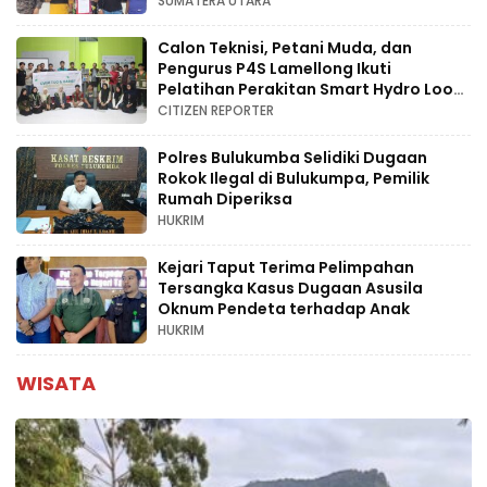
SUMATERA UTARA
Calon Teknisi, Petani Muda, dan
Pengurus P4S Lamellong Ikuti
Pelatihan Perakitan Smart Hydro Loop
di Desa Kajaolaliddong
CITIZEN REPORTER
Polres Bulukumba Selidiki Dugaan
Rokok Ilegal di Bulukumpa, Pemilik
Rumah Diperiksa
HUKRIM
Kejari Taput Terima Pelimpahan
Tersangka Kasus Dugaan Asusila
Oknum Pendeta terhadap Anak
HUKRIM
WISATA