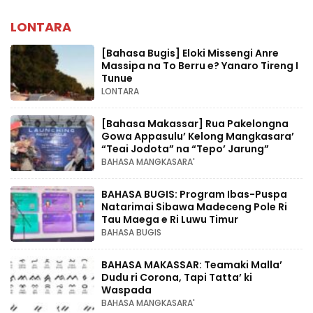
LONTARA
[Bahasa Bugis] ‎Eloki Missengi Anre
Massipa na To Berru e? Yanaro Tireng I
Tunue
LONTARA
[Bahasa Makassar] Rua Pakelongna
Gowa Appasulu’ Kelong Mangkasara’
“Teai Jodota” na “Tepo’ Jarung”
BAHASA MANGKASARA'
BAHASA BUGIS: Program Ibas-Puspa
Natarimai Sibawa Madeceng Pole Ri
Tau Maega e Ri Luwu Timur
BAHASA BUGIS
BAHASA MAKASSAR: Teamaki Malla’
Dudu ri Corona, Tapi Tatta’ ki
Waspada
BAHASA MANGKASARA'