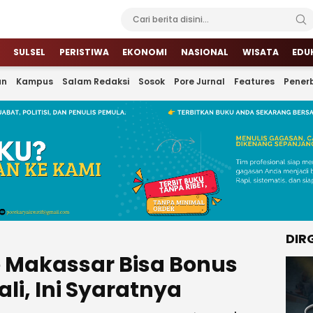
SULSEL
PERISTIWA
EKONOMI
NASIONAL
WISATA
EDU
an
Kampus
Salam Redaksi
Sosok
Pore Jurnal
Features
Penerb
DIR
e Makassar Bisa Bonus
li, Ini Syaratnya