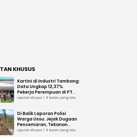
UTAN KHUSUS
Kartini di Industri Tambang:
Data Ungkap 12,37%
Pekerja Perempuan di PT
Vale Indonesia
Liputan Khusus
4 bulan yang lalu
Di Balik Laporan Polisi
Warga Ussu: Jejak Dugaan
Pencemaran, Tekanan
Hukum, dan Desakan
Liputan Khusus
4 bulan yang lalu
Transparansi