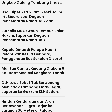
Ungkap Dalang Tambang Emas
Ilegal di Bajo Barat
Usai Diperiksa 6 Jam, Reski Halim
Irit Bicara soal Dugaan
Pencemaran Nama Baik dan
Pelecehan Profesi Wartawan
Jurnalis MNC Group Tempuh Jalur
Hukum, Laporkan Dugaan
Pencemaran Nama Baik
Kepala Dinas di Palopo Hadiri
Pelantikan Ketua Gerindra,
Penggunaan Bus Sekolah Disorot
Mantan Camat Kindang Ditikam 6
Kali saat Mediasi Sengketa Tanah
DLH Luwu Sebut Tak Berwenang
Menindak Tambang Emas Ilegal,
Laporan ke Gakkum KLH Sudah
Diteruskan
Hindari Kendaraan dari Arah
Berlawanan, Sigra Terjun ke
Jurang 200 Meter di Palopo