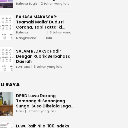
Tau Maega e Ri Luwu Timur
Bahasa Bugis
2 tahun yang lalu
BAHASA MAKASSAR:
Teamaki Malla’ Dudu ri
Corona, Tapi Tatta’ ki
Waspada
Bahasa
6 tahun yang
Mangkasara'
lalu
SALAM REDAKSI: Hadir
Dengan Rubrik Berbahasa
Daerah
LONTARA
6 tahun yang lalu
U RAYA
DPRD Luwu Dorong
Tambang di Sepanjang
Sungai Suso Dikelola Legal,
Masyarakat Diminta
Luwu
11 menit yang lalu
Hentikan Aktivitas Ilegal
Luwu Raih Nilai 100 Indeks