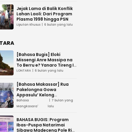
Jejak Lama di Balik Konflik
Lahan Laoli: Dari Program
Plasma 1998 hingga PSN
Liputan Khusus
6 bulan yang lalu
TARA
[Bahasa Bugis] ‎Eloki
Missengi Anre Massipa na
To Berru e? Yanaro Tireng I
Tunue
LONTARA
6 bulan yang lalu
[Bahasa Makassar] Rua
Pakelongna Gowa
Appasulu’ Kelong
Mangkasara’ “Teai Jodota”
Bahasa
7 bulan yang
na “Tepo’ Jarung”
Mangkasara'
lalu
BAHASA BUGIS: Program
Ibas-Puspa Natarimai
Sibawa Madeceng Pole Ri