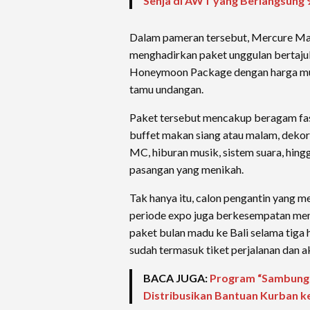
Senja di AWT yang Berlangsung 
Dalam pameran tersebut, Mercure Ma
menghadirkan paket unggulan bertaju
Honeymoon Package dengan harga mul
tamu undangan.
Paket tersebut mencakup beragam fasil
buffet makan siang atau malam, dekor
MC, hiburan musik, sistem suara, hing
pasangan yang menikah.
Tak hanya itu, calon pengantin yang 
periode expo juga berkesempatan mem
paket bulan madu ke Bali selama tiga 
sudah termasuk tiket perjalanan dan 
BACA JUGA:
Program “Sambungk
Distribusikan Bantuan Kurban 