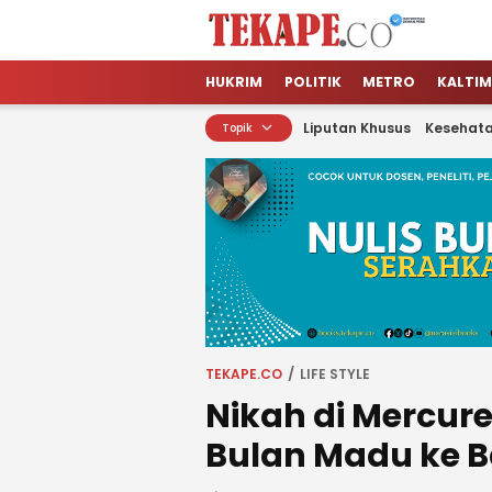
Tekape.co
Jendela Informasi Kita
HUKRIM
POLITIK
METRO
KALTIM
Liputan Khusus
Kesehat
Topik
TEKAPE.CO
LIFE STYLE
Nikah di Mercur
Bulan Madu ke Ba