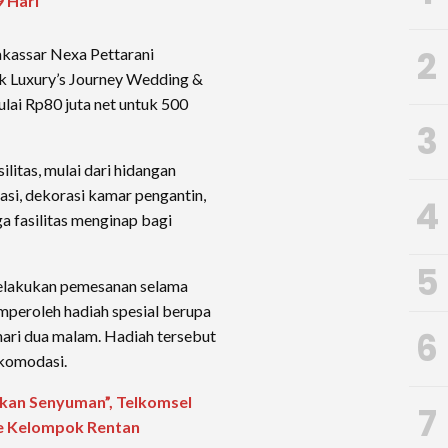
9 Hari
2
kassar Nexa Pettarani
k Luxury’s Journey Wedding &
ai Rp80 juta net untuk 500
3
itas, mulai dari hidangan
asi, dekorasi kamar pengantin,
4
ga fasilitas menginap bagi
5
melakukan pemesanan selama
peroleh hadiah spesial berupa
6
hari dua malam. Hadiah tersebut
akomodasi.
an Senyuman”, Telkomsel
7
ke Kelompok Rentan