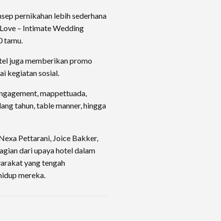
sep pernikahan lebih sederhana
s Love – Intimate Wedding
0 tamu.
otel juga memberikan promo
i kegiatan sosial.
engagement, mappettuada,
lang tahun, table manner, hingga
xa Pettarani, Joice Bakker,
gian dari upaya hotel dalam
rakat yang tengah
idup mereka.