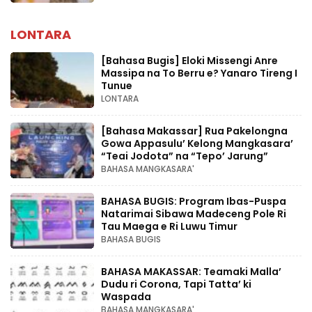
LONTARA
[Bahasa Bugis] ‎Eloki Missengi Anre
Massipa na To Berru e? Yanaro Tireng I
Tunue
LONTARA
[Bahasa Makassar] Rua Pakelongna
Gowa Appasulu’ Kelong Mangkasara’
“Teai Jodota” na “Tepo’ Jarung”
BAHASA MANGKASARA'
BAHASA BUGIS: Program Ibas-Puspa
Natarimai Sibawa Madeceng Pole Ri
Tau Maega e Ri Luwu Timur
BAHASA BUGIS
BAHASA MAKASSAR: Teamaki Malla’
Dudu ri Corona, Tapi Tatta’ ki
Waspada
BAHASA MANGKASARA'